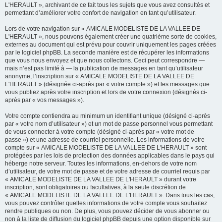
L'HERAULT », archivant de ce fait tous les sujets que vous avez consultés et
permettant d’améliorer votre confort de navigation en tant qu’utilisateur.
Lors de votre navigation sur « AMICALE MODELISTE DE LA VALLEE DE
L'HERAULT », nous pouvons également créer une quatrième sorte de cookies,
externes au document qui est prévu pour couvrir uniquement les pages créées
par le logiciel phpBB. La seconde manière est de récupérer les informations
que vous nous envoyez et que nous collectons. Ceci peut correspondre —
mais n’est pas limité à — la publication de messages en tant qu’utilisateur
anonyme, l’inscription sur « AMICALE MODELISTE DE LA VALLEE DE
L'HERAULT » (désignée ci-après par « votre compte ») et les messages que
vous publiez après votre inscription et lors de votre connexion (désignés ci-
après par « vos messages »).
Votre compte contiendra au minimum un identifiant unique (désigné ci-après
par « votre nom d’utilisateur ») et un mot de passe personnel vous permettant
de vous connecter à votre compte (désigné ci-après par « votre mot de
passe ») et une adresse de courriel personnelle. Les informations de votre
compte sur « AMICALE MODELISTE DE LA VALLEE DE L'HERAULT » sont
protégées par les lois de protection des données applicables dans le pays qui
héberge notre serveur. Toutes les informations, en-dehors de votre nom
d’utilisateur, de votre mot de passe et de votre adresse de courriel requis par
« AMICALE MODELISTE DE LA VALLEE DE L'HERAULT » durant votre
inscription, sont obligatoires ou facultatives, à la seule discrétion de
« AMICALE MODELISTE DE LA VALLEE DE L'HERAULT ». Dans tous les cas,
vous pouvez contrôler quelles informations de votre compte vous souhaitez
rendre publiques ou non. De plus, vous pouvez décider de vous abonner ou
non à la liste de diffusion du logiciel phpBB depuis une option disponible sur