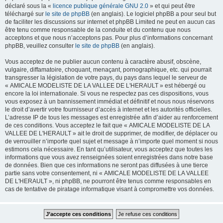
déclaré sous la «
licence publique générale GNU 2.0
» et qui peut être
téléchargé sur
le site de phpBB
(en anglais). Le logiciel phpBB a pour seul but
de faciliter les discussions sur internet et phpBB Limited ne peut en aucun cas
être tenu comme responsable de la conduite et du contenu que nous
acceptons et que nous n’acceptons pas. Pour plus d’informations concernant
phpBB, veuillez consulter
le site de phpBB
(en anglais).
Vous acceptez de ne publier aucun contenu à caractère abusif, obscène,
vulgaire, diffamatoire, choquant, menaçant, pornographique, etc. qui pourrait
transgresser la législation de votre pays, du pays dans lequel le serveur de
« AMICALE MODELISTE DE LA VALLEE DE L'HERAULT » est hébergé ou
encore la loi internationale. Si vous ne respectez pas ces dispositions, vous
vous exposez à un bannissement immédiat et définitif et nous nous réservons
le droit d’avertir votre fournisseur d’accès à internet et les autorités officielles.
L’adresse IP de tous les messages est enregistrée afin d’aider au renforcement
de ces conditions. Vous acceptez le fait que « AMICALE MODELISTE DE LA
VALLEE DE L'HERAULT » ait le droit de supprimer, de modifier, de déplacer ou
de verrouiller n’importe quel sujet et message à n’importe quel moment si nous
estimons cela nécessaire. En tant qu’utilisateur, vous acceptez que toutes les
informations que vous avez renseignées soient enregistrées dans notre base
de données. Bien que ces informations ne seront pas diffusées à une tierce
partie sans votre consentement, ni « AMICALE MODELISTE DE LA VALLEE
DE L'HERAULT », ni phpBB, ne pourront être tenus comme responsables en
cas de tentative de piratage informatique visant à compromettre vos données.