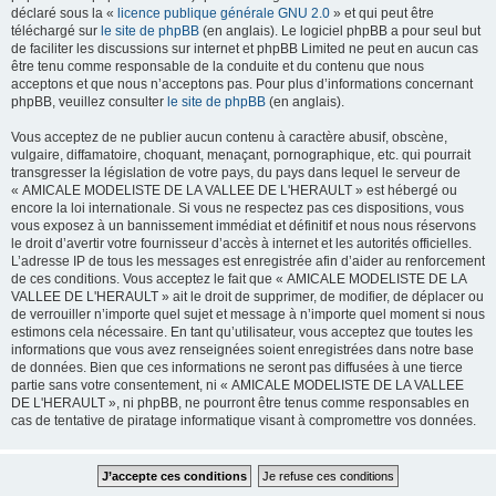
déclaré sous la «
licence publique générale GNU 2.0
» et qui peut être
téléchargé sur
le site de phpBB
(en anglais). Le logiciel phpBB a pour seul but
de faciliter les discussions sur internet et phpBB Limited ne peut en aucun cas
être tenu comme responsable de la conduite et du contenu que nous
acceptons et que nous n’acceptons pas. Pour plus d’informations concernant
phpBB, veuillez consulter
le site de phpBB
(en anglais).
Vous acceptez de ne publier aucun contenu à caractère abusif, obscène,
vulgaire, diffamatoire, choquant, menaçant, pornographique, etc. qui pourrait
transgresser la législation de votre pays, du pays dans lequel le serveur de
« AMICALE MODELISTE DE LA VALLEE DE L'HERAULT » est hébergé ou
encore la loi internationale. Si vous ne respectez pas ces dispositions, vous
vous exposez à un bannissement immédiat et définitif et nous nous réservons
le droit d’avertir votre fournisseur d’accès à internet et les autorités officielles.
L’adresse IP de tous les messages est enregistrée afin d’aider au renforcement
de ces conditions. Vous acceptez le fait que « AMICALE MODELISTE DE LA
VALLEE DE L'HERAULT » ait le droit de supprimer, de modifier, de déplacer ou
de verrouiller n’importe quel sujet et message à n’importe quel moment si nous
estimons cela nécessaire. En tant qu’utilisateur, vous acceptez que toutes les
informations que vous avez renseignées soient enregistrées dans notre base
de données. Bien que ces informations ne seront pas diffusées à une tierce
partie sans votre consentement, ni « AMICALE MODELISTE DE LA VALLEE
DE L'HERAULT », ni phpBB, ne pourront être tenus comme responsables en
cas de tentative de piratage informatique visant à compromettre vos données.