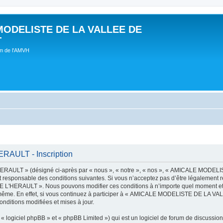
MODELISTE DE LA VALLEE DE
T
um de l'AMVH
AULT - Inscription
AULT » (désigné ci-après par « nous », « notre », « nos », « AMICALE MODE
t responsable des conditions suivantes. Si vous n’acceptez pas d’être légalement r
'HERAULT ». Nous pouvons modifier ces conditions à n’importe quel moment et n
s-même. En effet, si vous continuez à participer à « AMICALE MODELISTE DE LA V
nditions modifiées et mises à jour.
 logiciel phpBB » et « phpBB Limited ») qui est un logiciel de forum de discussio