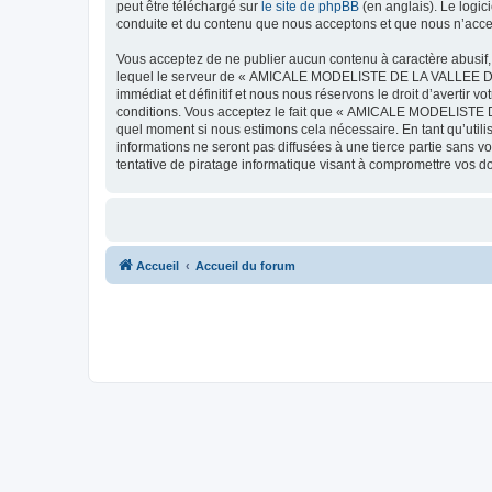
peut être téléchargé sur
le site de phpBB
(en anglais). Le logic
conduite et du contenu que nous acceptons et que nous n’acce
Vous acceptez de ne publier aucun contenu à caractère abusif, 
lequel le serveur de « AMICALE MODELISTE DE LA VALLEE DE L'
immédiat et définitif et nous nous réservons le droit d’avertir v
conditions. Vous acceptez le fait que « AMICALE MODELISTE DE
quel moment si nous estimons cela nécessaire. En tant qu’util
informations ne seront pas diffusées à une tierce partie s
tentative de piratage informatique visant à compromettre vos 
Accueil
Accueil du forum