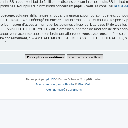
iel phpBB a pour seul but de faciliter les discussions sur internet et phpBB Limit
ptons pas. Pour plus d’informations concernant phpBB, veuillez consulter
le site 
obscène, vulgaire, diffamatoire, choquant, menaçant, pornographique, etc. qui pourr
HERAULT » est hébergé ou encore la loi internationale. Si vous ne respectez p
otre fournisseur d’accès à internet et les autorités officielles. L’adresse IP de tous
 LA VALLEE DE L'HERAULT » ait le droit de supprimer, de modifier, de déplacer ou
isateur, vous acceptez que toutes les informations que vous avez renseignées soie
ans votre consentement, ni « AMICALE MODELISTE DE LA VALLEE DE L'HERAULT », ni
données.
Développé par
phpBB
® Forum Software © phpBB Limited
Traduction française officielle
©
Miles Cellar
Confidentialité
|
Conditions