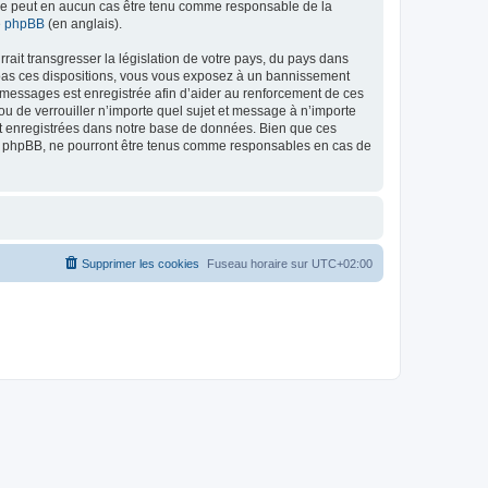
ed ne peut en aucun cas être tenu comme responsable de la
de phpBB
(en anglais).
ait transgresser la législation de votre pays, du pays dans
as ces dispositions, vous vous exposez à un bannissement
 les messages est enregistrée afin d’aider au renforcement de ces
 de verrouiller n’importe quel sujet et message à n’importe
nt enregistrées dans notre base de données. Bien que ces
 phpBB, ne pourront être tenus comme responsables en cas de
Supprimer les cookies
Fuseau horaire sur
UTC+02:00