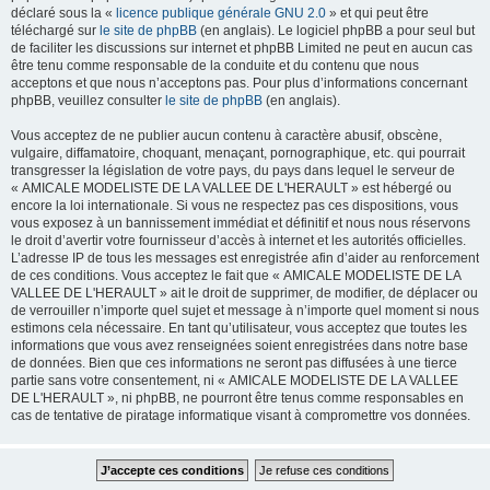
déclaré sous la «
licence publique générale GNU 2.0
» et qui peut être
téléchargé sur
le site de phpBB
(en anglais). Le logiciel phpBB a pour seul but
de faciliter les discussions sur internet et phpBB Limited ne peut en aucun cas
être tenu comme responsable de la conduite et du contenu que nous
acceptons et que nous n’acceptons pas. Pour plus d’informations concernant
phpBB, veuillez consulter
le site de phpBB
(en anglais).
Vous acceptez de ne publier aucun contenu à caractère abusif, obscène,
vulgaire, diffamatoire, choquant, menaçant, pornographique, etc. qui pourrait
transgresser la législation de votre pays, du pays dans lequel le serveur de
« AMICALE MODELISTE DE LA VALLEE DE L'HERAULT » est hébergé ou
encore la loi internationale. Si vous ne respectez pas ces dispositions, vous
vous exposez à un bannissement immédiat et définitif et nous nous réservons
le droit d’avertir votre fournisseur d’accès à internet et les autorités officielles.
L’adresse IP de tous les messages est enregistrée afin d’aider au renforcement
de ces conditions. Vous acceptez le fait que « AMICALE MODELISTE DE LA
VALLEE DE L'HERAULT » ait le droit de supprimer, de modifier, de déplacer ou
de verrouiller n’importe quel sujet et message à n’importe quel moment si nous
estimons cela nécessaire. En tant qu’utilisateur, vous acceptez que toutes les
informations que vous avez renseignées soient enregistrées dans notre base
de données. Bien que ces informations ne seront pas diffusées à une tierce
partie sans votre consentement, ni « AMICALE MODELISTE DE LA VALLEE
DE L'HERAULT », ni phpBB, ne pourront être tenus comme responsables en
cas de tentative de piratage informatique visant à compromettre vos données.