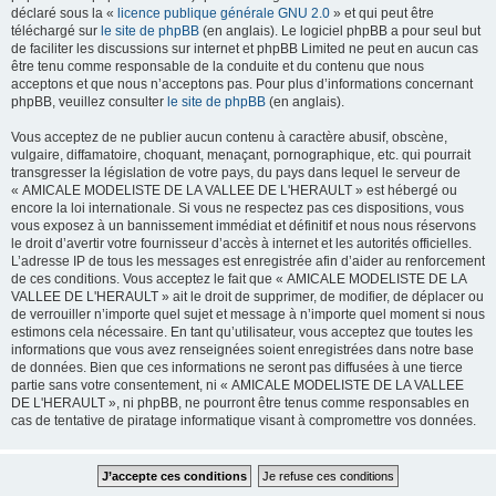
déclaré sous la «
licence publique générale GNU 2.0
» et qui peut être
téléchargé sur
le site de phpBB
(en anglais). Le logiciel phpBB a pour seul but
de faciliter les discussions sur internet et phpBB Limited ne peut en aucun cas
être tenu comme responsable de la conduite et du contenu que nous
acceptons et que nous n’acceptons pas. Pour plus d’informations concernant
phpBB, veuillez consulter
le site de phpBB
(en anglais).
Vous acceptez de ne publier aucun contenu à caractère abusif, obscène,
vulgaire, diffamatoire, choquant, menaçant, pornographique, etc. qui pourrait
transgresser la législation de votre pays, du pays dans lequel le serveur de
« AMICALE MODELISTE DE LA VALLEE DE L'HERAULT » est hébergé ou
encore la loi internationale. Si vous ne respectez pas ces dispositions, vous
vous exposez à un bannissement immédiat et définitif et nous nous réservons
le droit d’avertir votre fournisseur d’accès à internet et les autorités officielles.
L’adresse IP de tous les messages est enregistrée afin d’aider au renforcement
de ces conditions. Vous acceptez le fait que « AMICALE MODELISTE DE LA
VALLEE DE L'HERAULT » ait le droit de supprimer, de modifier, de déplacer ou
de verrouiller n’importe quel sujet et message à n’importe quel moment si nous
estimons cela nécessaire. En tant qu’utilisateur, vous acceptez que toutes les
informations que vous avez renseignées soient enregistrées dans notre base
de données. Bien que ces informations ne seront pas diffusées à une tierce
partie sans votre consentement, ni « AMICALE MODELISTE DE LA VALLEE
DE L'HERAULT », ni phpBB, ne pourront être tenus comme responsables en
cas de tentative de piratage informatique visant à compromettre vos données.