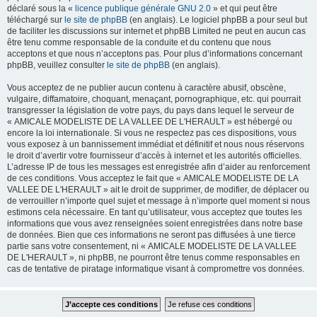
déclaré sous la «
licence publique générale GNU 2.0
» et qui peut être
téléchargé sur
le site de phpBB
(en anglais). Le logiciel phpBB a pour seul but
de faciliter les discussions sur internet et phpBB Limited ne peut en aucun cas
être tenu comme responsable de la conduite et du contenu que nous
acceptons et que nous n’acceptons pas. Pour plus d’informations concernant
phpBB, veuillez consulter
le site de phpBB
(en anglais).
Vous acceptez de ne publier aucun contenu à caractère abusif, obscène,
vulgaire, diffamatoire, choquant, menaçant, pornographique, etc. qui pourrait
transgresser la législation de votre pays, du pays dans lequel le serveur de
« AMICALE MODELISTE DE LA VALLEE DE L'HERAULT » est hébergé ou
encore la loi internationale. Si vous ne respectez pas ces dispositions, vous
vous exposez à un bannissement immédiat et définitif et nous nous réservons
le droit d’avertir votre fournisseur d’accès à internet et les autorités officielles.
L’adresse IP de tous les messages est enregistrée afin d’aider au renforcement
de ces conditions. Vous acceptez le fait que « AMICALE MODELISTE DE LA
VALLEE DE L'HERAULT » ait le droit de supprimer, de modifier, de déplacer ou
de verrouiller n’importe quel sujet et message à n’importe quel moment si nous
estimons cela nécessaire. En tant qu’utilisateur, vous acceptez que toutes les
informations que vous avez renseignées soient enregistrées dans notre base
de données. Bien que ces informations ne seront pas diffusées à une tierce
partie sans votre consentement, ni « AMICALE MODELISTE DE LA VALLEE
DE L'HERAULT », ni phpBB, ne pourront être tenus comme responsables en
cas de tentative de piratage informatique visant à compromettre vos données.