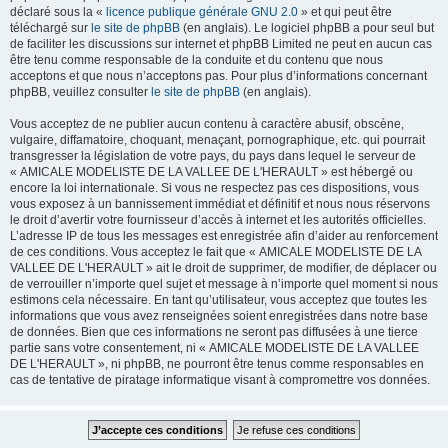
déclaré sous la «
licence publique générale GNU 2.0
» et qui peut être
téléchargé sur
le site de phpBB
(en anglais). Le logiciel phpBB a pour seul but
de faciliter les discussions sur internet et phpBB Limited ne peut en aucun cas
être tenu comme responsable de la conduite et du contenu que nous
acceptons et que nous n’acceptons pas. Pour plus d’informations concernant
phpBB, veuillez consulter
le site de phpBB
(en anglais).
Vous acceptez de ne publier aucun contenu à caractère abusif, obscène,
vulgaire, diffamatoire, choquant, menaçant, pornographique, etc. qui pourrait
transgresser la législation de votre pays, du pays dans lequel le serveur de
« AMICALE MODELISTE DE LA VALLEE DE L'HERAULT » est hébergé ou
encore la loi internationale. Si vous ne respectez pas ces dispositions, vous
vous exposez à un bannissement immédiat et définitif et nous nous réservons
le droit d’avertir votre fournisseur d’accès à internet et les autorités officielles.
L’adresse IP de tous les messages est enregistrée afin d’aider au renforcement
de ces conditions. Vous acceptez le fait que « AMICALE MODELISTE DE LA
VALLEE DE L'HERAULT » ait le droit de supprimer, de modifier, de déplacer ou
de verrouiller n’importe quel sujet et message à n’importe quel moment si nous
estimons cela nécessaire. En tant qu’utilisateur, vous acceptez que toutes les
informations que vous avez renseignées soient enregistrées dans notre base
de données. Bien que ces informations ne seront pas diffusées à une tierce
partie sans votre consentement, ni « AMICALE MODELISTE DE LA VALLEE
DE L'HERAULT », ni phpBB, ne pourront être tenus comme responsables en
cas de tentative de piratage informatique visant à compromettre vos données.