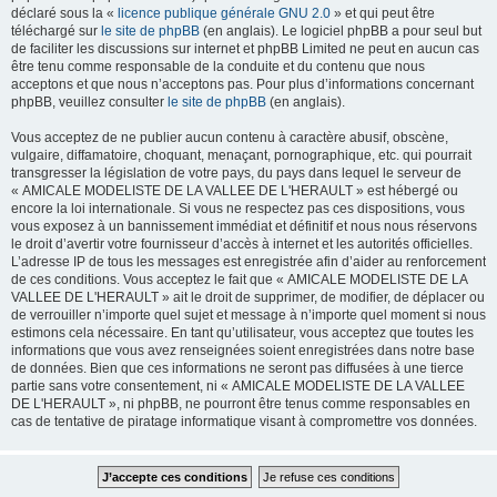
déclaré sous la «
licence publique générale GNU 2.0
» et qui peut être
téléchargé sur
le site de phpBB
(en anglais). Le logiciel phpBB a pour seul but
de faciliter les discussions sur internet et phpBB Limited ne peut en aucun cas
être tenu comme responsable de la conduite et du contenu que nous
acceptons et que nous n’acceptons pas. Pour plus d’informations concernant
phpBB, veuillez consulter
le site de phpBB
(en anglais).
Vous acceptez de ne publier aucun contenu à caractère abusif, obscène,
vulgaire, diffamatoire, choquant, menaçant, pornographique, etc. qui pourrait
transgresser la législation de votre pays, du pays dans lequel le serveur de
« AMICALE MODELISTE DE LA VALLEE DE L'HERAULT » est hébergé ou
encore la loi internationale. Si vous ne respectez pas ces dispositions, vous
vous exposez à un bannissement immédiat et définitif et nous nous réservons
le droit d’avertir votre fournisseur d’accès à internet et les autorités officielles.
L’adresse IP de tous les messages est enregistrée afin d’aider au renforcement
de ces conditions. Vous acceptez le fait que « AMICALE MODELISTE DE LA
VALLEE DE L'HERAULT » ait le droit de supprimer, de modifier, de déplacer ou
de verrouiller n’importe quel sujet et message à n’importe quel moment si nous
estimons cela nécessaire. En tant qu’utilisateur, vous acceptez que toutes les
informations que vous avez renseignées soient enregistrées dans notre base
de données. Bien que ces informations ne seront pas diffusées à une tierce
partie sans votre consentement, ni « AMICALE MODELISTE DE LA VALLEE
DE L'HERAULT », ni phpBB, ne pourront être tenus comme responsables en
cas de tentative de piratage informatique visant à compromettre vos données.