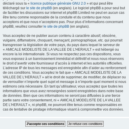
déclaré sous la «
licence publique générale GNU 2.0
» et qui peut être
téléchargé sur
le site de phpBB
(en anglais). Le logiciel phpBB a pour seul but
de faciliter les discussions sur internet et phpBB Limited ne peut en aucun cas
être tenu comme responsable de la conduite et du contenu que nous
acceptons et que nous n’acceptons pas. Pour plus d’informations concernant
phpBB, veuillez consulter
le site de phpBB
(en anglais).
Vous acceptez de ne publier aucun contenu à caractère abusif, obscène,
vulgaire, diffamatoire, choquant, menaçant, pornographique, etc. qui pourrait
transgresser la législation de votre pays, du pays dans lequel le serveur de
« AMICALE MODELISTE DE LA VALLEE DE L'HERAULT » est hébergé ou
encore la loi internationale. Si vous ne respectez pas ces dispositions, vous
vous exposez à un bannissement immédiat et définitif et nous nous réservons
le droit d’avertir votre fournisseur d’accès à internet et les autorités officielles.
L’adresse IP de tous les messages est enregistrée afin d’aider au renforcement
de ces conditions. Vous acceptez le fait que « AMICALE MODELISTE DE LA
VALLEE DE L'HERAULT » ait le droit de supprimer, de modifier, de déplacer ou
de verrouiller n’importe quel sujet et message à n’importe quel moment si nous
estimons cela nécessaire. En tant qu’utilisateur, vous acceptez que toutes les
informations que vous avez renseignées soient enregistrées dans notre base
de données. Bien que ces informations ne seront pas diffusées à une tierce
partie sans votre consentement, ni « AMICALE MODELISTE DE LA VALLEE
DE L'HERAULT », ni phpBB, ne pourront être tenus comme responsables en
cas de tentative de piratage informatique visant à compromettre vos données.