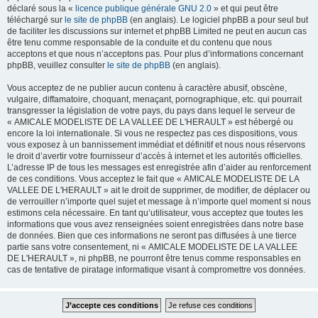
déclaré sous la «
licence publique générale GNU 2.0
» et qui peut être
téléchargé sur
le site de phpBB
(en anglais). Le logiciel phpBB a pour seul but
de faciliter les discussions sur internet et phpBB Limited ne peut en aucun cas
être tenu comme responsable de la conduite et du contenu que nous
acceptons et que nous n’acceptons pas. Pour plus d’informations concernant
phpBB, veuillez consulter
le site de phpBB
(en anglais).
Vous acceptez de ne publier aucun contenu à caractère abusif, obscène,
vulgaire, diffamatoire, choquant, menaçant, pornographique, etc. qui pourrait
transgresser la législation de votre pays, du pays dans lequel le serveur de
« AMICALE MODELISTE DE LA VALLEE DE L'HERAULT » est hébergé ou
encore la loi internationale. Si vous ne respectez pas ces dispositions, vous
vous exposez à un bannissement immédiat et définitif et nous nous réservons
le droit d’avertir votre fournisseur d’accès à internet et les autorités officielles.
L’adresse IP de tous les messages est enregistrée afin d’aider au renforcement
de ces conditions. Vous acceptez le fait que « AMICALE MODELISTE DE LA
VALLEE DE L'HERAULT » ait le droit de supprimer, de modifier, de déplacer ou
de verrouiller n’importe quel sujet et message à n’importe quel moment si nous
estimons cela nécessaire. En tant qu’utilisateur, vous acceptez que toutes les
informations que vous avez renseignées soient enregistrées dans notre base
de données. Bien que ces informations ne seront pas diffusées à une tierce
partie sans votre consentement, ni « AMICALE MODELISTE DE LA VALLEE
DE L'HERAULT », ni phpBB, ne pourront être tenus comme responsables en
cas de tentative de piratage informatique visant à compromettre vos données.