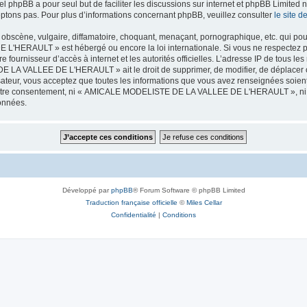
iel phpBB a pour seul but de faciliter les discussions sur internet et phpBB Limit
ptons pas. Pour plus d’informations concernant phpBB, veuillez consulter
le site 
obscène, vulgaire, diffamatoire, choquant, menaçant, pornographique, etc. qui pourr
HERAULT » est hébergé ou encore la loi internationale. Si vous ne respectez p
otre fournisseur d’accès à internet et les autorités officielles. L’adresse IP de tous
 LA VALLEE DE L'HERAULT » ait le droit de supprimer, de modifier, de déplacer ou
isateur, vous acceptez que toutes les informations que vous avez renseignées soie
ans votre consentement, ni « AMICALE MODELISTE DE LA VALLEE DE L'HERAULT », ni
données.
Développé par
phpBB
® Forum Software © phpBB Limited
Traduction française officielle
©
Miles Cellar
Confidentialité
|
Conditions