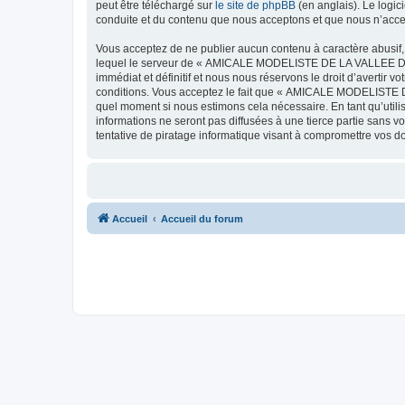
peut être téléchargé sur
le site de phpBB
(en anglais). Le logic
conduite et du contenu que nous acceptons et que nous n’acce
Vous acceptez de ne publier aucun contenu à caractère abusif, 
lequel le serveur de « AMICALE MODELISTE DE LA VALLEE DE L'
immédiat et définitif et nous nous réservons le droit d’avertir v
conditions. Vous acceptez le fait que « AMICALE MODELISTE DE
quel moment si nous estimons cela nécessaire. En tant qu’util
informations ne seront pas diffusées à une tierce partie s
tentative de piratage informatique visant à compromettre vos 
Accueil
Accueil du forum