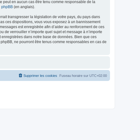
ed ne peut en aucun cas être tenu comme responsable de la
de phpBB
(en anglais).
ait transgresser la législation de votre pays, du pays dans
as ces dispositions, vous vous exposez à un bannissement
 les messages est enregistrée afin d’aider au renforcement de ces
 de verrouiller n’importe quel sujet et message à n’importe
nt enregistrées dans notre base de données. Bien que ces
 phpBB, ne pourront être tenus comme responsables en cas de
Supprimer les cookies
Fuseau horaire sur
UTC+02:00