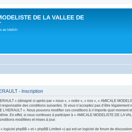
MODELISTE DE LA VALLEE DE
T
um de l'AMVH
AULT - Inscription
AULT » (désigné ci-après par « nous », « notre », « nos », « AMICALE MODE
t responsable des conditions suivantes. Si vous n’acceptez pas d’être légalement r
'HERAULT ». Nous pouvons modifier ces conditions à n’importe quel moment et n
s-même. En effet, si vous continuez à participer à « AMICALE MODELISTE DE LA V
nditions modifiées et mises à jour.
 logiciel phpBB » et « phpBB Limited ») qui est un logiciel de forum de discussio