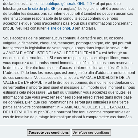
déclaré sous la «
licence publique générale GNU 2.0
» et qui peut être
téléchargé sur
le site de phpBB
(en anglais). Le logiciel phpBB a pour seul but
de faciliter les discussions sur internet et phpBB Limited ne peut en aucun cas
être tenu comme responsable de la conduite et du contenu que nous
acceptons et que nous n’acceptons pas. Pour plus d’informations concernant
phpBB, veuillez consulter
le site de phpBB
(en anglais).
Vous acceptez de ne publier aucun contenu à caractère abusif, obscène,
vulgaire, diffamatoire, choquant, menaçant, pornographique, etc. qui pourrait
transgresser la législation de votre pays, du pays dans lequel le serveur de
« AMICALE MODELISTE DE LA VALLEE DE L'HERAULT » est hébergé ou
encore la loi internationale. Si vous ne respectez pas ces dispositions, vous
vous exposez à un bannissement immédiat et définitif et nous nous réservons
le droit d’avertir votre fournisseur d’accès à internet et les autorités officielles.
L’adresse IP de tous les messages est enregistrée afin d’aider au renforcement
de ces conditions. Vous acceptez le fait que « AMICALE MODELISTE DE LA
VALLEE DE L'HERAULT » ait le droit de supprimer, de modifier, de déplacer ou
de verrouiller n’importe quel sujet et message à n’importe quel moment si nous
estimons cela nécessaire. En tant qu’utilisateur, vous acceptez que toutes les
informations que vous avez renseignées soient enregistrées dans notre base
de données. Bien que ces informations ne seront pas diffusées à une tierce
partie sans votre consentement, ni « AMICALE MODELISTE DE LA VALLEE
DE L'HERAULT », ni phpBB, ne pourront être tenus comme responsables en
cas de tentative de piratage informatique visant à compromettre vos données.