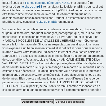
déclaré sous la «
licence publique générale GNU 2.0
» et qui peut être
téléchargé sur
le site de phpBB
(en anglais). Le logiciel phpBB a pour seul but
de faciliter les discussions sur internet et phpBB Limited ne peut en aucun cas
être tenu comme responsable de la conduite et du contenu que nous
acceptons et que nous n’acceptons pas. Pour plus d’informations concernant
phpBB, veuillez consulter
le site de phpBB
(en anglais).
Vous acceptez de ne publier aucun contenu à caractère abusif, obscène,
vulgaire, diffamatoire, choquant, menaçant, pornographique, etc. qui pourrait
transgresser la législation de votre pays, du pays dans lequel le serveur de
« AMICALE MODELISTE DE LA VALLEE DE L'HERAULT » est hébergé ou
encore la loi internationale. Si vous ne respectez pas ces dispositions, vous
vous exposez à un bannissement immédiat et définitif et nous nous réservons
le droit d’avertir votre fournisseur d’accès à internet et les autorités officielles.
L’adresse IP de tous les messages est enregistrée afin d’aider au renforcement
de ces conditions. Vous acceptez le fait que « AMICALE MODELISTE DE LA
VALLEE DE L'HERAULT » ait le droit de supprimer, de modifier, de déplacer ou
de verrouiller n’importe quel sujet et message à n’importe quel moment si nous
estimons cela nécessaire. En tant qu’utilisateur, vous acceptez que toutes les
informations que vous avez renseignées soient enregistrées dans notre base
de données. Bien que ces informations ne seront pas diffusées à une tierce
partie sans votre consentement, ni « AMICALE MODELISTE DE LA VALLEE
DE L'HERAULT », ni phpBB, ne pourront être tenus comme responsables en
cas de tentative de piratage informatique visant à compromettre vos données.