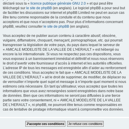
déclaré sous la «
licence publique générale GNU 2.0
» et qui peut être
téléchargé sur
le site de phpBB
(en anglais). Le logiciel phpBB a pour seul but
de faciliter les discussions sur internet et phpBB Limited ne peut en aucun cas
être tenu comme responsable de la conduite et du contenu que nous
acceptons et que nous n’acceptons pas. Pour plus d’informations concernant
phpBB, veuillez consulter
le site de phpBB
(en anglais).
Vous acceptez de ne publier aucun contenu à caractère abusif, obscène,
vulgaire, diffamatoire, choquant, menaçant, pornographique, etc. qui pourrait
transgresser la législation de votre pays, du pays dans lequel le serveur de
« AMICALE MODELISTE DE LA VALLEE DE L'HERAULT » est hébergé ou
encore la loi internationale. Si vous ne respectez pas ces dispositions, vous
vous exposez à un bannissement immédiat et définitif et nous nous réservons
le droit d’avertir votre fournisseur d’accès à internet et les autorités officielles.
L’adresse IP de tous les messages est enregistrée afin d’aider au renforcement
de ces conditions. Vous acceptez le fait que « AMICALE MODELISTE DE LA
VALLEE DE L'HERAULT » ait le droit de supprimer, de modifier, de déplacer ou
de verrouiller n’importe quel sujet et message à n’importe quel moment si nous
estimons cela nécessaire. En tant qu’utilisateur, vous acceptez que toutes les
informations que vous avez renseignées soient enregistrées dans notre base
de données. Bien que ces informations ne seront pas diffusées à une tierce
partie sans votre consentement, ni « AMICALE MODELISTE DE LA VALLEE
DE L'HERAULT », ni phpBB, ne pourront être tenus comme responsables en
cas de tentative de piratage informatique visant à compromettre vos données.