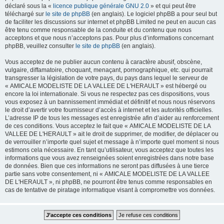
déclaré sous la «
licence publique générale GNU 2.0
» et qui peut être
téléchargé sur
le site de phpBB
(en anglais). Le logiciel phpBB a pour seul but
de faciliter les discussions sur internet et phpBB Limited ne peut en aucun cas
être tenu comme responsable de la conduite et du contenu que nous
acceptons et que nous n’acceptons pas. Pour plus d’informations concernant
phpBB, veuillez consulter
le site de phpBB
(en anglais).
Vous acceptez de ne publier aucun contenu à caractère abusif, obscène,
vulgaire, diffamatoire, choquant, menaçant, pornographique, etc. qui pourrait
transgresser la législation de votre pays, du pays dans lequel le serveur de
« AMICALE MODELISTE DE LA VALLEE DE L'HERAULT » est hébergé ou
encore la loi internationale. Si vous ne respectez pas ces dispositions, vous
vous exposez à un bannissement immédiat et définitif et nous nous réservons
le droit d’avertir votre fournisseur d’accès à internet et les autorités officielles.
L’adresse IP de tous les messages est enregistrée afin d’aider au renforcement
de ces conditions. Vous acceptez le fait que « AMICALE MODELISTE DE LA
VALLEE DE L'HERAULT » ait le droit de supprimer, de modifier, de déplacer ou
de verrouiller n’importe quel sujet et message à n’importe quel moment si nous
estimons cela nécessaire. En tant qu’utilisateur, vous acceptez que toutes les
informations que vous avez renseignées soient enregistrées dans notre base
de données. Bien que ces informations ne seront pas diffusées à une tierce
partie sans votre consentement, ni « AMICALE MODELISTE DE LA VALLEE
DE L'HERAULT », ni phpBB, ne pourront être tenus comme responsables en
cas de tentative de piratage informatique visant à compromettre vos données.