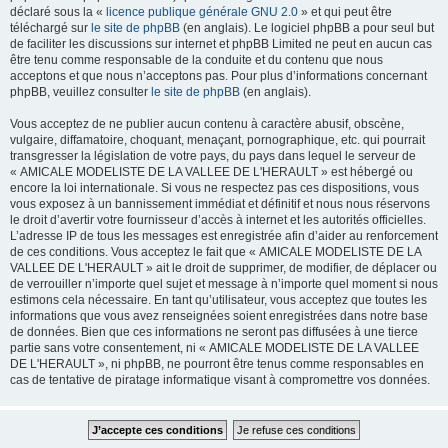
déclaré sous la «
licence publique générale GNU 2.0
» et qui peut être
téléchargé sur
le site de phpBB
(en anglais). Le logiciel phpBB a pour seul but
de faciliter les discussions sur internet et phpBB Limited ne peut en aucun cas
être tenu comme responsable de la conduite et du contenu que nous
acceptons et que nous n’acceptons pas. Pour plus d’informations concernant
phpBB, veuillez consulter
le site de phpBB
(en anglais).
Vous acceptez de ne publier aucun contenu à caractère abusif, obscène,
vulgaire, diffamatoire, choquant, menaçant, pornographique, etc. qui pourrait
transgresser la législation de votre pays, du pays dans lequel le serveur de
« AMICALE MODELISTE DE LA VALLEE DE L'HERAULT » est hébergé ou
encore la loi internationale. Si vous ne respectez pas ces dispositions, vous
vous exposez à un bannissement immédiat et définitif et nous nous réservons
le droit d’avertir votre fournisseur d’accès à internet et les autorités officielles.
L’adresse IP de tous les messages est enregistrée afin d’aider au renforcement
de ces conditions. Vous acceptez le fait que « AMICALE MODELISTE DE LA
VALLEE DE L'HERAULT » ait le droit de supprimer, de modifier, de déplacer ou
de verrouiller n’importe quel sujet et message à n’importe quel moment si nous
estimons cela nécessaire. En tant qu’utilisateur, vous acceptez que toutes les
informations que vous avez renseignées soient enregistrées dans notre base
de données. Bien que ces informations ne seront pas diffusées à une tierce
partie sans votre consentement, ni « AMICALE MODELISTE DE LA VALLEE
DE L'HERAULT », ni phpBB, ne pourront être tenus comme responsables en
cas de tentative de piratage informatique visant à compromettre vos données.