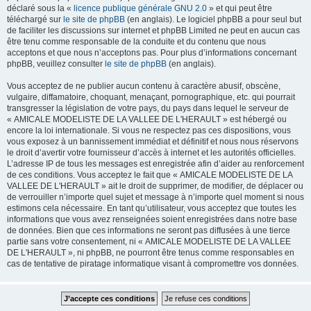
déclaré sous la «
licence publique générale GNU 2.0
» et qui peut être
téléchargé sur
le site de phpBB
(en anglais). Le logiciel phpBB a pour seul but
de faciliter les discussions sur internet et phpBB Limited ne peut en aucun cas
être tenu comme responsable de la conduite et du contenu que nous
acceptons et que nous n’acceptons pas. Pour plus d’informations concernant
phpBB, veuillez consulter
le site de phpBB
(en anglais).
Vous acceptez de ne publier aucun contenu à caractère abusif, obscène,
vulgaire, diffamatoire, choquant, menaçant, pornographique, etc. qui pourrait
transgresser la législation de votre pays, du pays dans lequel le serveur de
« AMICALE MODELISTE DE LA VALLEE DE L'HERAULT » est hébergé ou
encore la loi internationale. Si vous ne respectez pas ces dispositions, vous
vous exposez à un bannissement immédiat et définitif et nous nous réservons
le droit d’avertir votre fournisseur d’accès à internet et les autorités officielles.
L’adresse IP de tous les messages est enregistrée afin d’aider au renforcement
de ces conditions. Vous acceptez le fait que « AMICALE MODELISTE DE LA
VALLEE DE L'HERAULT » ait le droit de supprimer, de modifier, de déplacer ou
de verrouiller n’importe quel sujet et message à n’importe quel moment si nous
estimons cela nécessaire. En tant qu’utilisateur, vous acceptez que toutes les
informations que vous avez renseignées soient enregistrées dans notre base
de données. Bien que ces informations ne seront pas diffusées à une tierce
partie sans votre consentement, ni « AMICALE MODELISTE DE LA VALLEE
DE L'HERAULT », ni phpBB, ne pourront être tenus comme responsables en
cas de tentative de piratage informatique visant à compromettre vos données.