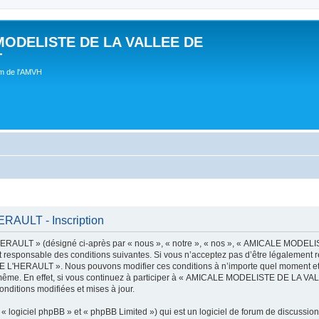
MODELISTE DE LA VALLEE DE
T
um de l'AMVH
AULT - Inscription
AULT » (désigné ci-après par « nous », « notre », « nos », « AMICALE MODE
t responsable des conditions suivantes. Si vous n’acceptez pas d’être légalement r
'HERAULT ». Nous pouvons modifier ces conditions à n’importe quel moment et n
s-même. En effet, si vous continuez à participer à « AMICALE MODELISTE DE LA V
nditions modifiées et mises à jour.
 logiciel phpBB » et « phpBB Limited ») qui est un logiciel de forum de discussio