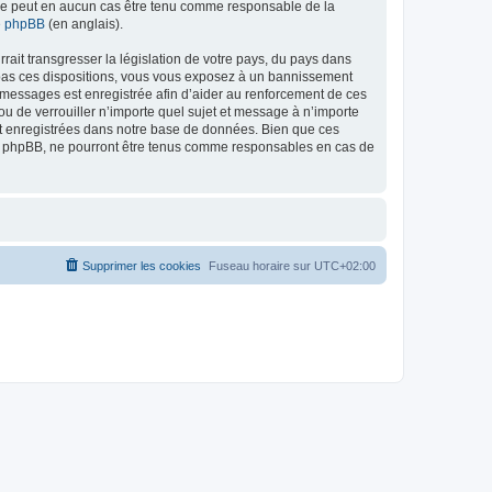
ed ne peut en aucun cas être tenu comme responsable de la
de phpBB
(en anglais).
ait transgresser la législation de votre pays, du pays dans
as ces dispositions, vous vous exposez à un bannissement
 les messages est enregistrée afin d’aider au renforcement de ces
 de verrouiller n’importe quel sujet et message à n’importe
nt enregistrées dans notre base de données. Bien que ces
 phpBB, ne pourront être tenus comme responsables en cas de
Supprimer les cookies
Fuseau horaire sur
UTC+02:00