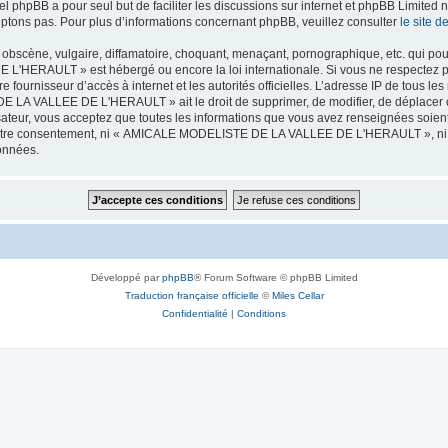
iel phpBB a pour seul but de faciliter les discussions sur internet et phpBB Limit
ptons pas. Pour plus d’informations concernant phpBB, veuillez consulter
le site 
obscène, vulgaire, diffamatoire, choquant, menaçant, pornographique, etc. qui pourr
HERAULT » est hébergé ou encore la loi internationale. Si vous ne respectez p
otre fournisseur d’accès à internet et les autorités officielles. L’adresse IP de tous
 LA VALLEE DE L'HERAULT » ait le droit de supprimer, de modifier, de déplacer ou
isateur, vous acceptez que toutes les informations que vous avez renseignées soie
ans votre consentement, ni « AMICALE MODELISTE DE LA VALLEE DE L'HERAULT », ni
données.
Développé par
phpBB
® Forum Software © phpBB Limited
Traduction française officielle
©
Miles Cellar
Confidentialité
|
Conditions