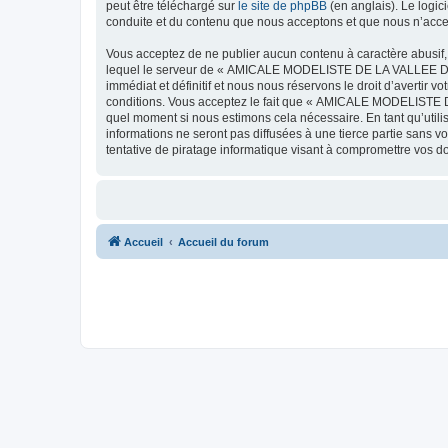
peut être téléchargé sur
le site de phpBB
(en anglais). Le logic
conduite et du contenu que nous acceptons et que nous n’acce
Vous acceptez de ne publier aucun contenu à caractère abusif, 
lequel le serveur de « AMICALE MODELISTE DE LA VALLEE DE L'
immédiat et définitif et nous nous réservons le droit d’avertir v
conditions. Vous acceptez le fait que « AMICALE MODELISTE DE
quel moment si nous estimons cela nécessaire. En tant qu’util
informations ne seront pas diffusées à une tierce partie s
tentative de piratage informatique visant à compromettre vos 
Accueil
Accueil du forum