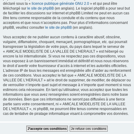
déclaré sous la «
licence publique générale GNU 2.0
» et qui peut être
téléchargé sur
le site de phpBB
(en anglais). Le logiciel phpBB a pour seul but
de faciliter les discussions sur internet et phpBB Limited ne peut en aucun cas
être tenu comme responsable de la conduite et du contenu que nous
acceptons et que nous n’acceptons pas. Pour plus d’informations concernant
phpBB, veuillez consulter
le site de phpBB
(en anglais).
Vous acceptez de ne publier aucun contenu à caractère abusif, obscène,
vulgaire, diffamatoire, choquant, menaçant, pornographique, etc. qui pourrait
transgresser la législation de votre pays, du pays dans lequel le serveur de
« AMICALE MODELISTE DE LA VALLEE DE L'HERAULT » est hébergé ou
encore la loi internationale. Si vous ne respectez pas ces dispositions, vous
vous exposez à un bannissement immédiat et définitif et nous nous réservons
le droit d’avertir votre fournisseur d’accès à internet et les autorités officielles.
L’adresse IP de tous les messages est enregistrée afin d’aider au renforcement
de ces conditions. Vous acceptez le fait que « AMICALE MODELISTE DE LA
VALLEE DE L'HERAULT » ait le droit de supprimer, de modifier, de déplacer ou
de verrouiller n’importe quel sujet et message à n’importe quel moment si nous
estimons cela nécessaire. En tant qu’utilisateur, vous acceptez que toutes les
informations que vous avez renseignées soient enregistrées dans notre base
de données. Bien que ces informations ne seront pas diffusées à une tierce
partie sans votre consentement, ni « AMICALE MODELISTE DE LA VALLEE
DE L'HERAULT », ni phpBB, ne pourront être tenus comme responsables en
cas de tentative de piratage informatique visant à compromettre vos données.