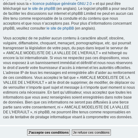
déclaré sous la «
licence publique générale GNU 2.0
» et qui peut être
téléchargé sur
le site de phpBB
(en anglais). Le logiciel phpBB a pour seul but
de faciliter les discussions sur internet et phpBB Limited ne peut en aucun cas
être tenu comme responsable de la conduite et du contenu que nous
acceptons et que nous n’acceptons pas. Pour plus d’informations concernant
phpBB, veuillez consulter
le site de phpBB
(en anglais).
Vous acceptez de ne publier aucun contenu à caractère abusif, obscène,
vulgaire, diffamatoire, choquant, menaçant, pornographique, etc. qui pourrait
transgresser la législation de votre pays, du pays dans lequel le serveur de
« AMICALE MODELISTE DE LA VALLEE DE L'HERAULT » est hébergé ou
encore la loi internationale. Si vous ne respectez pas ces dispositions, vous
vous exposez à un bannissement immédiat et définitif et nous nous réservons
le droit d’avertir votre fournisseur d’accès à internet et les autorités officielles.
L’adresse IP de tous les messages est enregistrée afin d’aider au renforcement
de ces conditions. Vous acceptez le fait que « AMICALE MODELISTE DE LA
VALLEE DE L'HERAULT » ait le droit de supprimer, de modifier, de déplacer ou
de verrouiller n’importe quel sujet et message à n’importe quel moment si nous
estimons cela nécessaire. En tant qu’utilisateur, vous acceptez que toutes les
informations que vous avez renseignées soient enregistrées dans notre base
de données. Bien que ces informations ne seront pas diffusées à une tierce
partie sans votre consentement, ni « AMICALE MODELISTE DE LA VALLEE
DE L'HERAULT », ni phpBB, ne pourront être tenus comme responsables en
cas de tentative de piratage informatique visant à compromettre vos données.