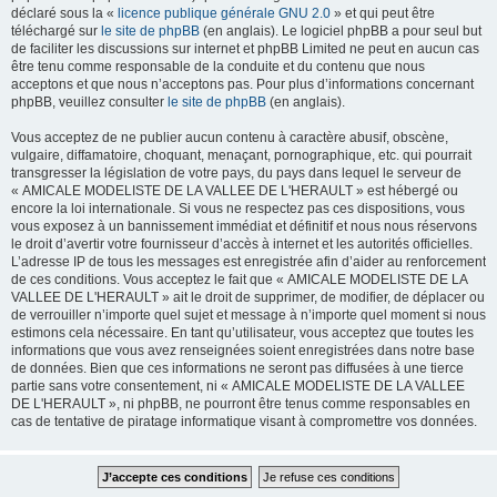
déclaré sous la «
licence publique générale GNU 2.0
» et qui peut être
téléchargé sur
le site de phpBB
(en anglais). Le logiciel phpBB a pour seul but
de faciliter les discussions sur internet et phpBB Limited ne peut en aucun cas
être tenu comme responsable de la conduite et du contenu que nous
acceptons et que nous n’acceptons pas. Pour plus d’informations concernant
phpBB, veuillez consulter
le site de phpBB
(en anglais).
Vous acceptez de ne publier aucun contenu à caractère abusif, obscène,
vulgaire, diffamatoire, choquant, menaçant, pornographique, etc. qui pourrait
transgresser la législation de votre pays, du pays dans lequel le serveur de
« AMICALE MODELISTE DE LA VALLEE DE L'HERAULT » est hébergé ou
encore la loi internationale. Si vous ne respectez pas ces dispositions, vous
vous exposez à un bannissement immédiat et définitif et nous nous réservons
le droit d’avertir votre fournisseur d’accès à internet et les autorités officielles.
L’adresse IP de tous les messages est enregistrée afin d’aider au renforcement
de ces conditions. Vous acceptez le fait que « AMICALE MODELISTE DE LA
VALLEE DE L'HERAULT » ait le droit de supprimer, de modifier, de déplacer ou
de verrouiller n’importe quel sujet et message à n’importe quel moment si nous
estimons cela nécessaire. En tant qu’utilisateur, vous acceptez que toutes les
informations que vous avez renseignées soient enregistrées dans notre base
de données. Bien que ces informations ne seront pas diffusées à une tierce
partie sans votre consentement, ni « AMICALE MODELISTE DE LA VALLEE
DE L'HERAULT », ni phpBB, ne pourront être tenus comme responsables en
cas de tentative de piratage informatique visant à compromettre vos données.