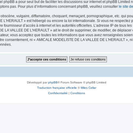
iel phpBB a pour seul but de faciliter les discussions sur internet et phpBB Limit
ptons pas. Pour plus d’informations concernant phpBB, veuillez consulter
le site 
obscène, vulgaire, diffamatoire, choquant, menaçant, pornographique, etc. qui pourr
HERAULT » est hébergé ou encore la loi internationale. Si vous ne respectez p
otre fournisseur d’accès à internet et les autorités officielles. L’adresse IP de tous
 LA VALLEE DE L'HERAULT » ait le droit de supprimer, de modifier, de déplacer ou
isateur, vous acceptez que toutes les informations que vous avez renseignées soie
ans votre consentement, ni « AMICALE MODELISTE DE LA VALLEE DE L'HERAULT », ni
données.
Développé par
phpBB
® Forum Software © phpBB Limited
Traduction française officielle
©
Miles Cellar
Confidentialité
|
Conditions