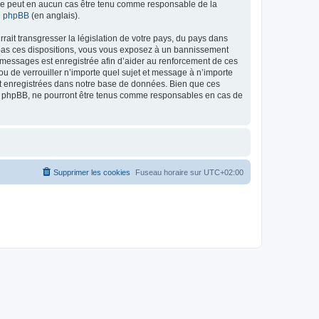
ed ne peut en aucun cas être tenu comme responsable de la
de phpBB
(en anglais).
ait transgresser la législation de votre pays, du pays dans
as ces dispositions, vous vous exposez à un bannissement
 les messages est enregistrée afin d’aider au renforcement de ces
 de verrouiller n’importe quel sujet et message à n’importe
nt enregistrées dans notre base de données. Bien que ces
 phpBB, ne pourront être tenus comme responsables en cas de
Supprimer les cookies
Fuseau horaire sur
UTC+02:00