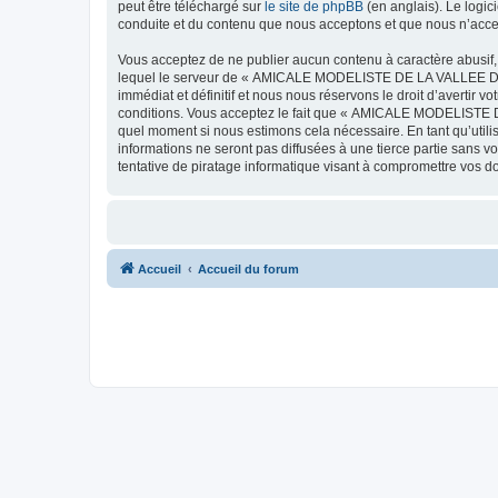
peut être téléchargé sur
le site de phpBB
(en anglais). Le logic
conduite et du contenu que nous acceptons et que nous n’acce
Vous acceptez de ne publier aucun contenu à caractère abusif, 
lequel le serveur de « AMICALE MODELISTE DE LA VALLEE DE L'
immédiat et définitif et nous nous réservons le droit d’avertir v
conditions. Vous acceptez le fait que « AMICALE MODELISTE DE
quel moment si nous estimons cela nécessaire. En tant qu’util
informations ne seront pas diffusées à une tierce partie s
tentative de piratage informatique visant à compromettre vos 
Accueil
Accueil du forum