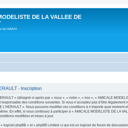
MODELISTE DE LA VALLEE DE
T
um de l'AMVH
AULT - Inscription
AULT » (désigné ci-après par « nous », « notre », « nos », « AMICALE MODE
t responsable des conditions suivantes. Si vous n’acceptez pas d’être légalement r
'HERAULT ». Nous pouvons modifier ces conditions à n’importe quel moment et n
s-même. En effet, si vous continuez à participer à « AMICALE MODELISTE DE LA V
nditions modifiées et mises à jour.
 logiciel phpBB » et « phpBB Limited ») qui est un logiciel de forum de discussio