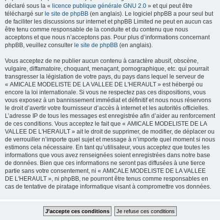
déclaré sous la «
licence publique générale GNU 2.0
» et qui peut être
téléchargé sur
le site de phpBB
(en anglais). Le logiciel phpBB a pour seul but
de faciliter les discussions sur internet et phpBB Limited ne peut en aucun cas
être tenu comme responsable de la conduite et du contenu que nous
acceptons et que nous n’acceptons pas. Pour plus d’informations concernant
phpBB, veuillez consulter
le site de phpBB
(en anglais).
Vous acceptez de ne publier aucun contenu à caractère abusif, obscène,
vulgaire, diffamatoire, choquant, menaçant, pornographique, etc. qui pourrait
transgresser la législation de votre pays, du pays dans lequel le serveur de
« AMICALE MODELISTE DE LA VALLEE DE L'HERAULT » est hébergé ou
encore la loi internationale. Si vous ne respectez pas ces dispositions, vous
vous exposez à un bannissement immédiat et définitif et nous nous réservons
le droit d’avertir votre fournisseur d’accès à internet et les autorités officielles.
L’adresse IP de tous les messages est enregistrée afin d’aider au renforcement
de ces conditions. Vous acceptez le fait que « AMICALE MODELISTE DE LA
VALLEE DE L'HERAULT » ait le droit de supprimer, de modifier, de déplacer ou
de verrouiller n’importe quel sujet et message à n’importe quel moment si nous
estimons cela nécessaire. En tant qu’utilisateur, vous acceptez que toutes les
informations que vous avez renseignées soient enregistrées dans notre base
de données. Bien que ces informations ne seront pas diffusées à une tierce
partie sans votre consentement, ni « AMICALE MODELISTE DE LA VALLEE
DE L'HERAULT », ni phpBB, ne pourront être tenus comme responsables en
cas de tentative de piratage informatique visant à compromettre vos données.