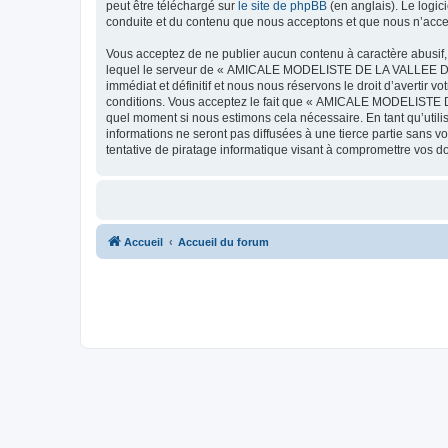
peut être téléchargé sur
le site de phpBB
(en anglais). Le logic
conduite et du contenu que nous acceptons et que nous n’acce
Vous acceptez de ne publier aucun contenu à caractère abusif, 
lequel le serveur de « AMICALE MODELISTE DE LA VALLEE DE L'
immédiat et définitif et nous nous réservons le droit d’avertir v
conditions. Vous acceptez le fait que « AMICALE MODELISTE DE
quel moment si nous estimons cela nécessaire. En tant qu’util
informations ne seront pas diffusées à une tierce partie s
tentative de piratage informatique visant à compromettre vos 
Accueil
Accueil du forum