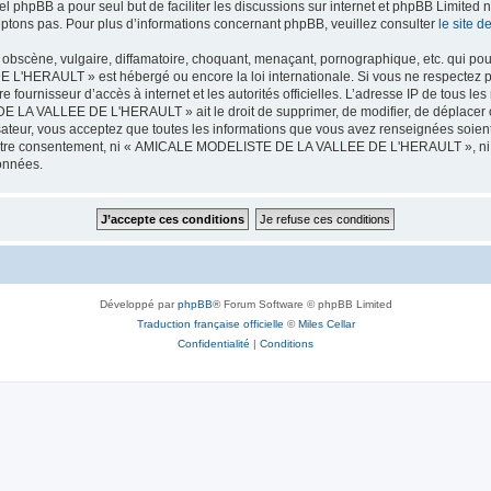
iel phpBB a pour seul but de faciliter les discussions sur internet et phpBB Limit
ptons pas. Pour plus d’informations concernant phpBB, veuillez consulter
le site 
obscène, vulgaire, diffamatoire, choquant, menaçant, pornographique, etc. qui pourr
HERAULT » est hébergé ou encore la loi internationale. Si vous ne respectez p
otre fournisseur d’accès à internet et les autorités officielles. L’adresse IP de tous
 LA VALLEE DE L'HERAULT » ait le droit de supprimer, de modifier, de déplacer ou
isateur, vous acceptez que toutes les informations que vous avez renseignées soie
ans votre consentement, ni « AMICALE MODELISTE DE LA VALLEE DE L'HERAULT », ni
données.
Développé par
phpBB
® Forum Software © phpBB Limited
Traduction française officielle
©
Miles Cellar
Confidentialité
|
Conditions