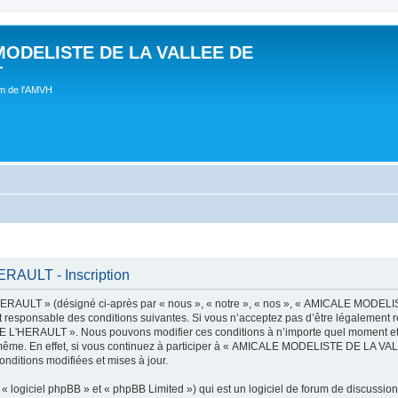
MODELISTE DE LA VALLEE DE
T
um de l'AMVH
AULT - Inscription
AULT » (désigné ci-après par « nous », « notre », « nos », « AMICALE MODE
t responsable des conditions suivantes. Si vous n’acceptez pas d’être légalement r
'HERAULT ». Nous pouvons modifier ces conditions à n’importe quel moment et n
s-même. En effet, si vous continuez à participer à « AMICALE MODELISTE DE LA V
nditions modifiées et mises à jour.
 logiciel phpBB » et « phpBB Limited ») qui est un logiciel de forum de discussio