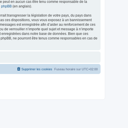
ed ne peut en aucun cas être tenu comme responsable de la
de phpBB
(en anglais).
ait transgresser la législation de votre pays, du pays dans
as ces dispositions, vous vous exposez à un bannissement
 les messages est enregistrée afin d’aider au renforcement de ces
 de verrouiller n’importe quel sujet et message à n’importe
nt enregistrées dans notre base de données. Bien que ces
 phpBB, ne pourront être tenus comme responsables en cas de
Supprimer les cookies
Fuseau horaire sur
UTC+02:00