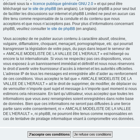
déclaré sous la «
licence publique générale GNU 2.0
» et qui peut être
téléchargé sur
le site de phpBB
(en anglais). Le logiciel phpBB a pour seul but
de faciliter les discussions sur internet et phpBB Limited ne peut en aucun cas
être tenu comme responsable de la conduite et du contenu que nous
acceptons et que nous n’acceptons pas. Pour plus d’informations concernant
phpBB, veuillez consulter
le site de phpBB
(en anglais).
Vous acceptez de ne publier aucun contenu à caractère abusif, obscène,
vulgaire, diffamatoire, choquant, menaçant, pornographique, etc. qui pourrait
transgresser la législation de votre pays, du pays dans lequel le serveur de
« AMICALE MODELISTE DE LA VALLEE DE L'HERAULT » est hébergé ou
encore la loi internationale. Si vous ne respectez pas ces dispositions, vous
vous exposez à un bannissement immédiat et définitif et nous nous réservons
le droit d’avertir votre fournisseur d’accès à internet et les autorités officielles.
L’adresse IP de tous les messages est enregistrée afin d’aider au renforcement
de ces conditions. Vous acceptez le fait que « AMICALE MODELISTE DE LA
VALLEE DE L'HERAULT » ait le droit de supprimer, de modifier, de déplacer ou
de verrouiller n’importe quel sujet et message à n’importe quel moment si nous
estimons cela nécessaire. En tant qu’utilisateur, vous acceptez que toutes les
informations que vous avez renseignées soient enregistrées dans notre base
de données. Bien que ces informations ne seront pas diffusées à une tierce
partie sans votre consentement, ni « AMICALE MODELISTE DE LA VALLEE
DE L'HERAULT », ni phpBB, ne pourront être tenus comme responsables en
cas de tentative de piratage informatique visant à compromettre vos données.