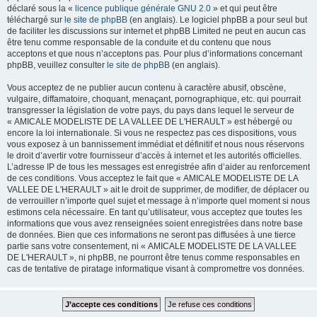
déclaré sous la «
licence publique générale GNU 2.0
» et qui peut être
téléchargé sur
le site de phpBB
(en anglais). Le logiciel phpBB a pour seul but
de faciliter les discussions sur internet et phpBB Limited ne peut en aucun cas
être tenu comme responsable de la conduite et du contenu que nous
acceptons et que nous n’acceptons pas. Pour plus d’informations concernant
phpBB, veuillez consulter
le site de phpBB
(en anglais).
Vous acceptez de ne publier aucun contenu à caractère abusif, obscène,
vulgaire, diffamatoire, choquant, menaçant, pornographique, etc. qui pourrait
transgresser la législation de votre pays, du pays dans lequel le serveur de
« AMICALE MODELISTE DE LA VALLEE DE L'HERAULT » est hébergé ou
encore la loi internationale. Si vous ne respectez pas ces dispositions, vous
vous exposez à un bannissement immédiat et définitif et nous nous réservons
le droit d’avertir votre fournisseur d’accès à internet et les autorités officielles.
L’adresse IP de tous les messages est enregistrée afin d’aider au renforcement
de ces conditions. Vous acceptez le fait que « AMICALE MODELISTE DE LA
VALLEE DE L'HERAULT » ait le droit de supprimer, de modifier, de déplacer ou
de verrouiller n’importe quel sujet et message à n’importe quel moment si nous
estimons cela nécessaire. En tant qu’utilisateur, vous acceptez que toutes les
informations que vous avez renseignées soient enregistrées dans notre base
de données. Bien que ces informations ne seront pas diffusées à une tierce
partie sans votre consentement, ni « AMICALE MODELISTE DE LA VALLEE
DE L'HERAULT », ni phpBB, ne pourront être tenus comme responsables en
cas de tentative de piratage informatique visant à compromettre vos données.