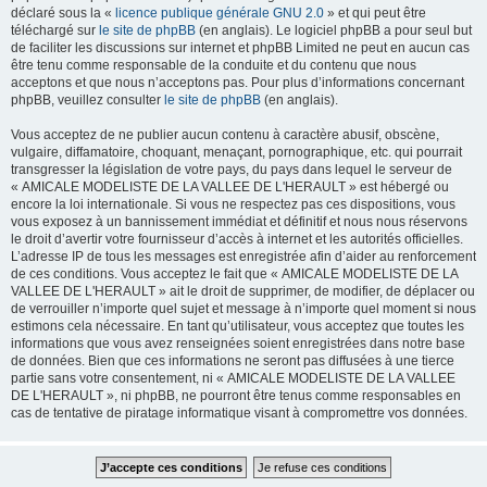
déclaré sous la «
licence publique générale GNU 2.0
» et qui peut être
téléchargé sur
le site de phpBB
(en anglais). Le logiciel phpBB a pour seul but
de faciliter les discussions sur internet et phpBB Limited ne peut en aucun cas
être tenu comme responsable de la conduite et du contenu que nous
acceptons et que nous n’acceptons pas. Pour plus d’informations concernant
phpBB, veuillez consulter
le site de phpBB
(en anglais).
Vous acceptez de ne publier aucun contenu à caractère abusif, obscène,
vulgaire, diffamatoire, choquant, menaçant, pornographique, etc. qui pourrait
transgresser la législation de votre pays, du pays dans lequel le serveur de
« AMICALE MODELISTE DE LA VALLEE DE L'HERAULT » est hébergé ou
encore la loi internationale. Si vous ne respectez pas ces dispositions, vous
vous exposez à un bannissement immédiat et définitif et nous nous réservons
le droit d’avertir votre fournisseur d’accès à internet et les autorités officielles.
L’adresse IP de tous les messages est enregistrée afin d’aider au renforcement
de ces conditions. Vous acceptez le fait que « AMICALE MODELISTE DE LA
VALLEE DE L'HERAULT » ait le droit de supprimer, de modifier, de déplacer ou
de verrouiller n’importe quel sujet et message à n’importe quel moment si nous
estimons cela nécessaire. En tant qu’utilisateur, vous acceptez que toutes les
informations que vous avez renseignées soient enregistrées dans notre base
de données. Bien que ces informations ne seront pas diffusées à une tierce
partie sans votre consentement, ni « AMICALE MODELISTE DE LA VALLEE
DE L'HERAULT », ni phpBB, ne pourront être tenus comme responsables en
cas de tentative de piratage informatique visant à compromettre vos données.