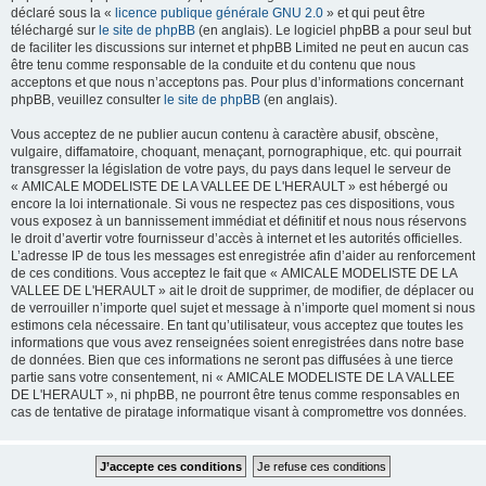
déclaré sous la «
licence publique générale GNU 2.0
» et qui peut être
téléchargé sur
le site de phpBB
(en anglais). Le logiciel phpBB a pour seul but
de faciliter les discussions sur internet et phpBB Limited ne peut en aucun cas
être tenu comme responsable de la conduite et du contenu que nous
acceptons et que nous n’acceptons pas. Pour plus d’informations concernant
phpBB, veuillez consulter
le site de phpBB
(en anglais).
Vous acceptez de ne publier aucun contenu à caractère abusif, obscène,
vulgaire, diffamatoire, choquant, menaçant, pornographique, etc. qui pourrait
transgresser la législation de votre pays, du pays dans lequel le serveur de
« AMICALE MODELISTE DE LA VALLEE DE L'HERAULT » est hébergé ou
encore la loi internationale. Si vous ne respectez pas ces dispositions, vous
vous exposez à un bannissement immédiat et définitif et nous nous réservons
le droit d’avertir votre fournisseur d’accès à internet et les autorités officielles.
L’adresse IP de tous les messages est enregistrée afin d’aider au renforcement
de ces conditions. Vous acceptez le fait que « AMICALE MODELISTE DE LA
VALLEE DE L'HERAULT » ait le droit de supprimer, de modifier, de déplacer ou
de verrouiller n’importe quel sujet et message à n’importe quel moment si nous
estimons cela nécessaire. En tant qu’utilisateur, vous acceptez que toutes les
informations que vous avez renseignées soient enregistrées dans notre base
de données. Bien que ces informations ne seront pas diffusées à une tierce
partie sans votre consentement, ni « AMICALE MODELISTE DE LA VALLEE
DE L'HERAULT », ni phpBB, ne pourront être tenus comme responsables en
cas de tentative de piratage informatique visant à compromettre vos données.