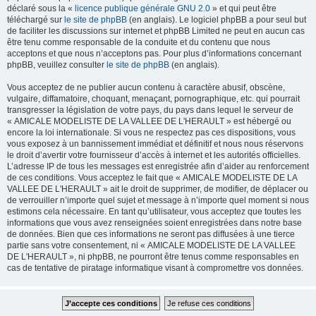
déclaré sous la «
licence publique générale GNU 2.0
» et qui peut être
téléchargé sur
le site de phpBB
(en anglais). Le logiciel phpBB a pour seul but
de faciliter les discussions sur internet et phpBB Limited ne peut en aucun cas
être tenu comme responsable de la conduite et du contenu que nous
acceptons et que nous n’acceptons pas. Pour plus d’informations concernant
phpBB, veuillez consulter
le site de phpBB
(en anglais).
Vous acceptez de ne publier aucun contenu à caractère abusif, obscène,
vulgaire, diffamatoire, choquant, menaçant, pornographique, etc. qui pourrait
transgresser la législation de votre pays, du pays dans lequel le serveur de
« AMICALE MODELISTE DE LA VALLEE DE L'HERAULT » est hébergé ou
encore la loi internationale. Si vous ne respectez pas ces dispositions, vous
vous exposez à un bannissement immédiat et définitif et nous nous réservons
le droit d’avertir votre fournisseur d’accès à internet et les autorités officielles.
L’adresse IP de tous les messages est enregistrée afin d’aider au renforcement
de ces conditions. Vous acceptez le fait que « AMICALE MODELISTE DE LA
VALLEE DE L'HERAULT » ait le droit de supprimer, de modifier, de déplacer ou
de verrouiller n’importe quel sujet et message à n’importe quel moment si nous
estimons cela nécessaire. En tant qu’utilisateur, vous acceptez que toutes les
informations que vous avez renseignées soient enregistrées dans notre base
de données. Bien que ces informations ne seront pas diffusées à une tierce
partie sans votre consentement, ni « AMICALE MODELISTE DE LA VALLEE
DE L'HERAULT », ni phpBB, ne pourront être tenus comme responsables en
cas de tentative de piratage informatique visant à compromettre vos données.