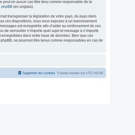
ed ne peut en aucun cas être tenu comme responsable de la
de phpBB
(en anglais).
ait transgresser la législation de votre pays, du pays dans
as ces dispositions, vous vous exposez à un bannissement
 les messages est enregistrée afin d’aider au renforcement de ces
 de verrouiller n’importe quel sujet et message à n’importe
nt enregistrées dans notre base de données. Bien que ces
 phpBB, ne pourront être tenus comme responsables en cas de
Supprimer les cookies
Fuseau horaire sur
UTC+02:00