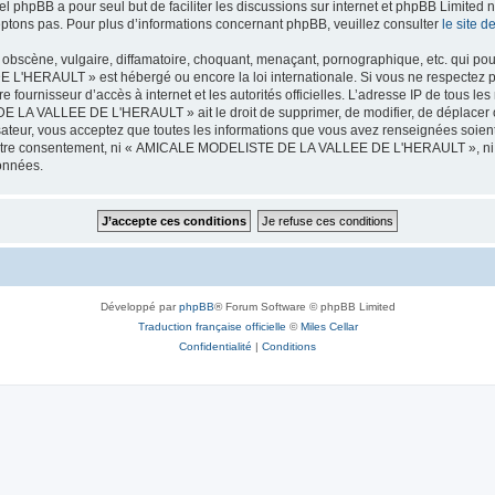
iel phpBB a pour seul but de faciliter les discussions sur internet et phpBB Limit
ptons pas. Pour plus d’informations concernant phpBB, veuillez consulter
le site 
obscène, vulgaire, diffamatoire, choquant, menaçant, pornographique, etc. qui pourr
HERAULT » est hébergé ou encore la loi internationale. Si vous ne respectez p
otre fournisseur d’accès à internet et les autorités officielles. L’adresse IP de tous
 LA VALLEE DE L'HERAULT » ait le droit de supprimer, de modifier, de déplacer ou
isateur, vous acceptez que toutes les informations que vous avez renseignées soie
ans votre consentement, ni « AMICALE MODELISTE DE LA VALLEE DE L'HERAULT », ni
données.
Développé par
phpBB
® Forum Software © phpBB Limited
Traduction française officielle
©
Miles Cellar
Confidentialité
|
Conditions