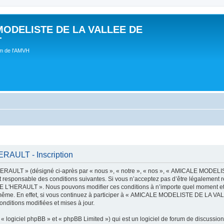
MODELISTE DE LA VALLEE DE
T
um de l'AMVH
AULT - Inscription
AULT » (désigné ci-après par « nous », « notre », « nos », « AMICALE MODE
t responsable des conditions suivantes. Si vous n’acceptez pas d’être légalement r
'HERAULT ». Nous pouvons modifier ces conditions à n’importe quel moment et n
s-même. En effet, si vous continuez à participer à « AMICALE MODELISTE DE LA V
nditions modifiées et mises à jour.
 logiciel phpBB » et « phpBB Limited ») qui est un logiciel de forum de discussio