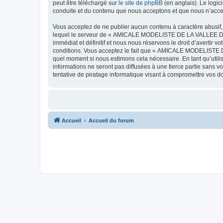
peut être téléchargé sur
le site de phpBB
(en anglais). Le logic
conduite et du contenu que nous acceptons et que nous n’acce
Vous acceptez de ne publier aucun contenu à caractère abusif, 
lequel le serveur de « AMICALE MODELISTE DE LA VALLEE DE L'
immédiat et définitif et nous nous réservons le droit d’avertir v
conditions. Vous acceptez le fait que « AMICALE MODELISTE DE
quel moment si nous estimons cela nécessaire. En tant qu’util
informations ne seront pas diffusées à une tierce partie s
tentative de piratage informatique visant à compromettre vos 
Accueil
Accueil du forum