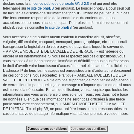
déclaré sous la «
licence publique générale GNU 2.0
» et qui peut être
téléchargé sur
le site de phpBB
(en anglais). Le logiciel phpBB a pour seul but
de faciliter les discussions sur internet et phpBB Limited ne peut en aucun cas
être tenu comme responsable de la conduite et du contenu que nous
acceptons et que nous n’acceptons pas. Pour plus d’informations concernant
phpBB, veuillez consulter
le site de phpBB
(en anglais).
Vous acceptez de ne publier aucun contenu à caractère abusif, obscène,
vulgaire, diffamatoire, choquant, menaçant, pornographique, etc. qui pourrait
transgresser la législation de votre pays, du pays dans lequel le serveur de
« AMICALE MODELISTE DE LA VALLEE DE L'HERAULT » est hébergé ou
encore la loi internationale. Si vous ne respectez pas ces dispositions, vous
vous exposez à un bannissement immédiat et définitif et nous nous réservons
le droit d’avertir votre fournisseur d’accès à internet et les autorités officielles.
L’adresse IP de tous les messages est enregistrée afin d’aider au renforcement
de ces conditions. Vous acceptez le fait que « AMICALE MODELISTE DE LA
VALLEE DE L'HERAULT » ait le droit de supprimer, de modifier, de déplacer ou
de verrouiller n’importe quel sujet et message à n’importe quel moment si nous
estimons cela nécessaire. En tant qu’utilisateur, vous acceptez que toutes les
informations que vous avez renseignées soient enregistrées dans notre base
de données. Bien que ces informations ne seront pas diffusées à une tierce
partie sans votre consentement, ni « AMICALE MODELISTE DE LA VALLEE
DE L'HERAULT », ni phpBB, ne pourront être tenus comme responsables en
cas de tentative de piratage informatique visant à compromettre vos données.