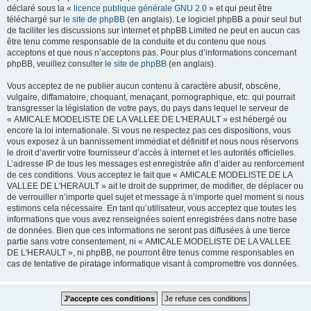
déclaré sous la «
licence publique générale GNU 2.0
» et qui peut être
téléchargé sur
le site de phpBB
(en anglais). Le logiciel phpBB a pour seul but
de faciliter les discussions sur internet et phpBB Limited ne peut en aucun cas
être tenu comme responsable de la conduite et du contenu que nous
acceptons et que nous n’acceptons pas. Pour plus d’informations concernant
phpBB, veuillez consulter
le site de phpBB
(en anglais).
Vous acceptez de ne publier aucun contenu à caractère abusif, obscène,
vulgaire, diffamatoire, choquant, menaçant, pornographique, etc. qui pourrait
transgresser la législation de votre pays, du pays dans lequel le serveur de
« AMICALE MODELISTE DE LA VALLEE DE L'HERAULT » est hébergé ou
encore la loi internationale. Si vous ne respectez pas ces dispositions, vous
vous exposez à un bannissement immédiat et définitif et nous nous réservons
le droit d’avertir votre fournisseur d’accès à internet et les autorités officielles.
L’adresse IP de tous les messages est enregistrée afin d’aider au renforcement
de ces conditions. Vous acceptez le fait que « AMICALE MODELISTE DE LA
VALLEE DE L'HERAULT » ait le droit de supprimer, de modifier, de déplacer ou
de verrouiller n’importe quel sujet et message à n’importe quel moment si nous
estimons cela nécessaire. En tant qu’utilisateur, vous acceptez que toutes les
informations que vous avez renseignées soient enregistrées dans notre base
de données. Bien que ces informations ne seront pas diffusées à une tierce
partie sans votre consentement, ni « AMICALE MODELISTE DE LA VALLEE
DE L'HERAULT », ni phpBB, ne pourront être tenus comme responsables en
cas de tentative de piratage informatique visant à compromettre vos données.