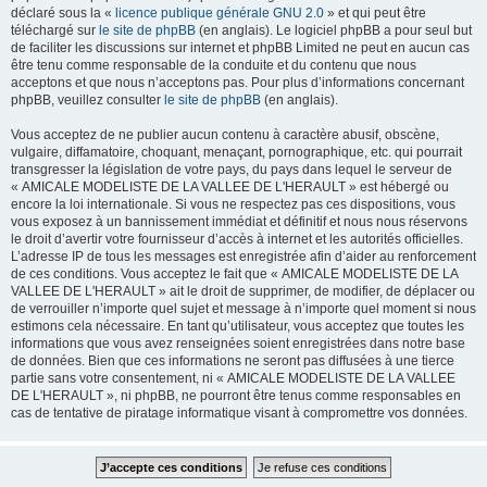
déclaré sous la «
licence publique générale GNU 2.0
» et qui peut être
téléchargé sur
le site de phpBB
(en anglais). Le logiciel phpBB a pour seul but
de faciliter les discussions sur internet et phpBB Limited ne peut en aucun cas
être tenu comme responsable de la conduite et du contenu que nous
acceptons et que nous n’acceptons pas. Pour plus d’informations concernant
phpBB, veuillez consulter
le site de phpBB
(en anglais).
Vous acceptez de ne publier aucun contenu à caractère abusif, obscène,
vulgaire, diffamatoire, choquant, menaçant, pornographique, etc. qui pourrait
transgresser la législation de votre pays, du pays dans lequel le serveur de
« AMICALE MODELISTE DE LA VALLEE DE L'HERAULT » est hébergé ou
encore la loi internationale. Si vous ne respectez pas ces dispositions, vous
vous exposez à un bannissement immédiat et définitif et nous nous réservons
le droit d’avertir votre fournisseur d’accès à internet et les autorités officielles.
L’adresse IP de tous les messages est enregistrée afin d’aider au renforcement
de ces conditions. Vous acceptez le fait que « AMICALE MODELISTE DE LA
VALLEE DE L'HERAULT » ait le droit de supprimer, de modifier, de déplacer ou
de verrouiller n’importe quel sujet et message à n’importe quel moment si nous
estimons cela nécessaire. En tant qu’utilisateur, vous acceptez que toutes les
informations que vous avez renseignées soient enregistrées dans notre base
de données. Bien que ces informations ne seront pas diffusées à une tierce
partie sans votre consentement, ni « AMICALE MODELISTE DE LA VALLEE
DE L'HERAULT », ni phpBB, ne pourront être tenus comme responsables en
cas de tentative de piratage informatique visant à compromettre vos données.