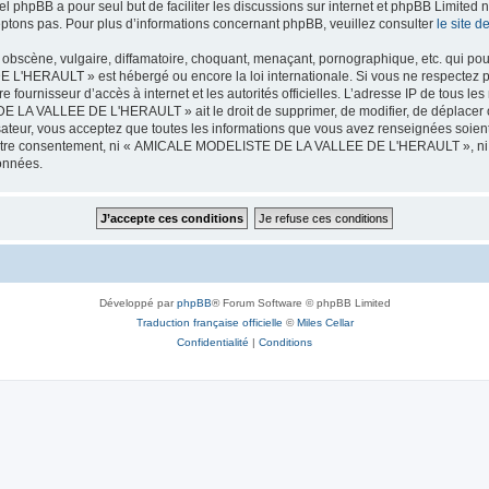
iel phpBB a pour seul but de faciliter les discussions sur internet et phpBB Limit
ptons pas. Pour plus d’informations concernant phpBB, veuillez consulter
le site 
obscène, vulgaire, diffamatoire, choquant, menaçant, pornographique, etc. qui pourr
HERAULT » est hébergé ou encore la loi internationale. Si vous ne respectez p
otre fournisseur d’accès à internet et les autorités officielles. L’adresse IP de tous
 LA VALLEE DE L'HERAULT » ait le droit de supprimer, de modifier, de déplacer ou
isateur, vous acceptez que toutes les informations que vous avez renseignées soie
ans votre consentement, ni « AMICALE MODELISTE DE LA VALLEE DE L'HERAULT », ni
données.
Développé par
phpBB
® Forum Software © phpBB Limited
Traduction française officielle
©
Miles Cellar
Confidentialité
|
Conditions