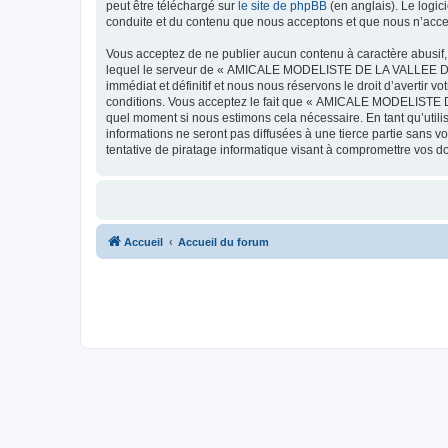
peut être téléchargé sur
le site de phpBB
(en anglais). Le logic
conduite et du contenu que nous acceptons et que nous n’acce
Vous acceptez de ne publier aucun contenu à caractère abusif, 
lequel le serveur de « AMICALE MODELISTE DE LA VALLEE DE L'
immédiat et définitif et nous nous réservons le droit d’avertir v
conditions. Vous acceptez le fait que « AMICALE MODELISTE DE
quel moment si nous estimons cela nécessaire. En tant qu’util
informations ne seront pas diffusées à une tierce partie s
tentative de piratage informatique visant à compromettre vos 
Accueil
Accueil du forum