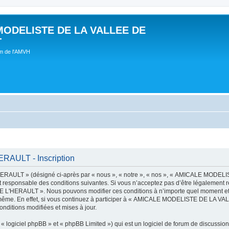
MODELISTE DE LA VALLEE DE
T
um de l'AMVH
AULT - Inscription
AULT » (désigné ci-après par « nous », « notre », « nos », « AMICALE MODE
t responsable des conditions suivantes. Si vous n’acceptez pas d’être légalement r
'HERAULT ». Nous pouvons modifier ces conditions à n’importe quel moment et n
s-même. En effet, si vous continuez à participer à « AMICALE MODELISTE DE LA V
nditions modifiées et mises à jour.
 logiciel phpBB » et « phpBB Limited ») qui est un logiciel de forum de discussio