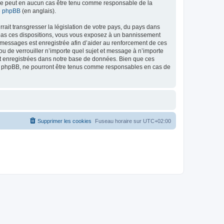
ed ne peut en aucun cas être tenu comme responsable de la
de phpBB
(en anglais).
ait transgresser la législation de votre pays, du pays dans
as ces dispositions, vous vous exposez à un bannissement
 les messages est enregistrée afin d’aider au renforcement de ces
 de verrouiller n’importe quel sujet et message à n’importe
nt enregistrées dans notre base de données. Bien que ces
 phpBB, ne pourront être tenus comme responsables en cas de
Supprimer les cookies
Fuseau horaire sur
UTC+02:00