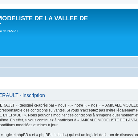
MODELISTE DE LA VALLEE DE
T
um de l'AMVH
AULT - Inscription
AULT » (désigné ci-après par « nous », « notre », « nos », « AMICALE MODE
t responsable des conditions suivantes. Si vous n’acceptez pas d’être légalement r
'HERAULT ». Nous pouvons modifier ces conditions à n’importe quel moment et n
s-même. En effet, si vous continuez à participer à « AMICALE MODELISTE DE LA V
nditions modifiées et mises à jour.
 logiciel phpBB » et « phpBB Limited ») qui est un logiciel de forum de discussio