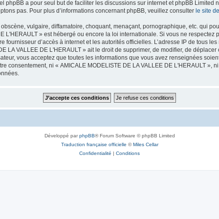
iel phpBB a pour seul but de faciliter les discussions sur internet et phpBB Limit
ptons pas. Pour plus d’informations concernant phpBB, veuillez consulter
le site 
obscène, vulgaire, diffamatoire, choquant, menaçant, pornographique, etc. qui pourr
HERAULT » est hébergé ou encore la loi internationale. Si vous ne respectez p
otre fournisseur d’accès à internet et les autorités officielles. L’adresse IP de tous
 LA VALLEE DE L'HERAULT » ait le droit de supprimer, de modifier, de déplacer ou
isateur, vous acceptez que toutes les informations que vous avez renseignées soie
ans votre consentement, ni « AMICALE MODELISTE DE LA VALLEE DE L'HERAULT », ni
données.
Développé par
phpBB
® Forum Software © phpBB Limited
Traduction française officielle
©
Miles Cellar
Confidentialité
|
Conditions