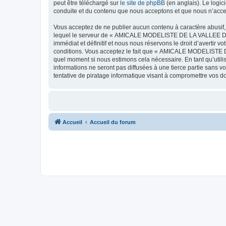
peut être téléchargé sur
le site de phpBB
(en anglais). Le logic
conduite et du contenu que nous acceptons et que nous n’acce
Vous acceptez de ne publier aucun contenu à caractère abusif, 
lequel le serveur de « AMICALE MODELISTE DE LA VALLEE DE L'
immédiat et définitif et nous nous réservons le droit d’avertir v
conditions. Vous acceptez le fait que « AMICALE MODELISTE DE
quel moment si nous estimons cela nécessaire. En tant qu’util
informations ne seront pas diffusées à une tierce partie s
tentative de piratage informatique visant à compromettre vos 
Accueil
Accueil du forum