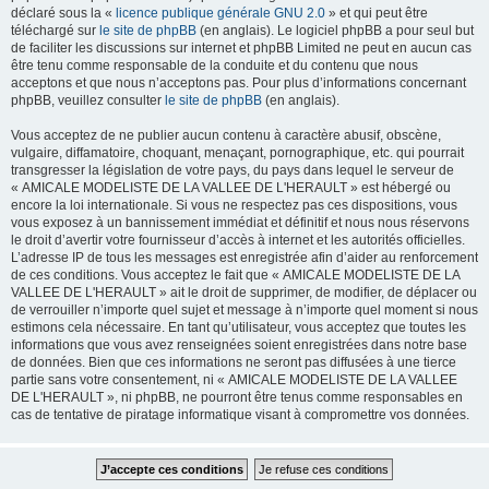
déclaré sous la «
licence publique générale GNU 2.0
» et qui peut être
téléchargé sur
le site de phpBB
(en anglais). Le logiciel phpBB a pour seul but
de faciliter les discussions sur internet et phpBB Limited ne peut en aucun cas
être tenu comme responsable de la conduite et du contenu que nous
acceptons et que nous n’acceptons pas. Pour plus d’informations concernant
phpBB, veuillez consulter
le site de phpBB
(en anglais).
Vous acceptez de ne publier aucun contenu à caractère abusif, obscène,
vulgaire, diffamatoire, choquant, menaçant, pornographique, etc. qui pourrait
transgresser la législation de votre pays, du pays dans lequel le serveur de
« AMICALE MODELISTE DE LA VALLEE DE L'HERAULT » est hébergé ou
encore la loi internationale. Si vous ne respectez pas ces dispositions, vous
vous exposez à un bannissement immédiat et définitif et nous nous réservons
le droit d’avertir votre fournisseur d’accès à internet et les autorités officielles.
L’adresse IP de tous les messages est enregistrée afin d’aider au renforcement
de ces conditions. Vous acceptez le fait que « AMICALE MODELISTE DE LA
VALLEE DE L'HERAULT » ait le droit de supprimer, de modifier, de déplacer ou
de verrouiller n’importe quel sujet et message à n’importe quel moment si nous
estimons cela nécessaire. En tant qu’utilisateur, vous acceptez que toutes les
informations que vous avez renseignées soient enregistrées dans notre base
de données. Bien que ces informations ne seront pas diffusées à une tierce
partie sans votre consentement, ni « AMICALE MODELISTE DE LA VALLEE
DE L'HERAULT », ni phpBB, ne pourront être tenus comme responsables en
cas de tentative de piratage informatique visant à compromettre vos données.