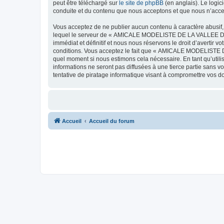
peut être téléchargé sur
le site de phpBB
(en anglais). Le logic
conduite et du contenu que nous acceptons et que nous n’acce
Vous acceptez de ne publier aucun contenu à caractère abusif, 
lequel le serveur de « AMICALE MODELISTE DE LA VALLEE DE L'
immédiat et définitif et nous nous réservons le droit d’avertir v
conditions. Vous acceptez le fait que « AMICALE MODELISTE DE
quel moment si nous estimons cela nécessaire. En tant qu’util
informations ne seront pas diffusées à une tierce partie s
tentative de piratage informatique visant à compromettre vos 
Accueil
Accueil du forum