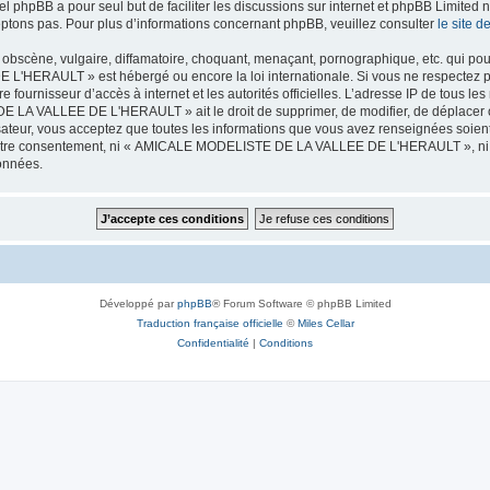
iel phpBB a pour seul but de faciliter les discussions sur internet et phpBB Limit
ptons pas. Pour plus d’informations concernant phpBB, veuillez consulter
le site 
obscène, vulgaire, diffamatoire, choquant, menaçant, pornographique, etc. qui pourr
HERAULT » est hébergé ou encore la loi internationale. Si vous ne respectez p
otre fournisseur d’accès à internet et les autorités officielles. L’adresse IP de tous
 LA VALLEE DE L'HERAULT » ait le droit de supprimer, de modifier, de déplacer ou
isateur, vous acceptez que toutes les informations que vous avez renseignées soie
ans votre consentement, ni « AMICALE MODELISTE DE LA VALLEE DE L'HERAULT », ni
données.
Développé par
phpBB
® Forum Software © phpBB Limited
Traduction française officielle
©
Miles Cellar
Confidentialité
|
Conditions