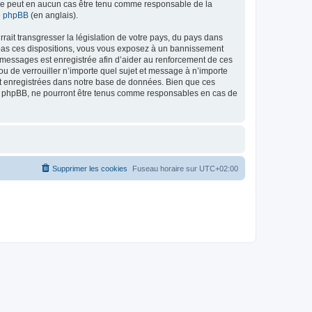
ed ne peut en aucun cas être tenu comme responsable de la
de phpBB
(en anglais).
ait transgresser la législation de votre pays, du pays dans
as ces dispositions, vous vous exposez à un bannissement
 les messages est enregistrée afin d’aider au renforcement de ces
 de verrouiller n’importe quel sujet et message à n’importe
nt enregistrées dans notre base de données. Bien que ces
 phpBB, ne pourront être tenus comme responsables en cas de
Supprimer les cookies
Fuseau horaire sur
UTC+02:00