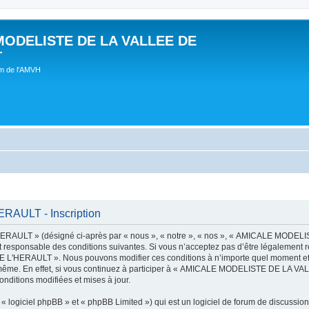
MODELISTE DE LA VALLEE DE
T
um de l'AMVH
AULT - Inscription
AULT » (désigné ci-après par « nous », « notre », « nos », « AMICALE MODE
t responsable des conditions suivantes. Si vous n’acceptez pas d’être légalement r
'HERAULT ». Nous pouvons modifier ces conditions à n’importe quel moment et n
s-même. En effet, si vous continuez à participer à « AMICALE MODELISTE DE LA V
nditions modifiées et mises à jour.
 logiciel phpBB » et « phpBB Limited ») qui est un logiciel de forum de discussio