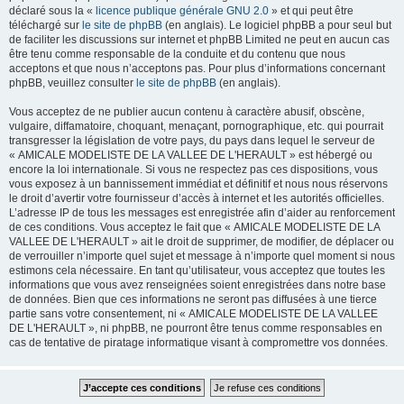
déclaré sous la «
licence publique générale GNU 2.0
» et qui peut être
téléchargé sur
le site de phpBB
(en anglais). Le logiciel phpBB a pour seul but
de faciliter les discussions sur internet et phpBB Limited ne peut en aucun cas
être tenu comme responsable de la conduite et du contenu que nous
acceptons et que nous n’acceptons pas. Pour plus d’informations concernant
phpBB, veuillez consulter
le site de phpBB
(en anglais).
Vous acceptez de ne publier aucun contenu à caractère abusif, obscène,
vulgaire, diffamatoire, choquant, menaçant, pornographique, etc. qui pourrait
transgresser la législation de votre pays, du pays dans lequel le serveur de
« AMICALE MODELISTE DE LA VALLEE DE L'HERAULT » est hébergé ou
encore la loi internationale. Si vous ne respectez pas ces dispositions, vous
vous exposez à un bannissement immédiat et définitif et nous nous réservons
le droit d’avertir votre fournisseur d’accès à internet et les autorités officielles.
L’adresse IP de tous les messages est enregistrée afin d’aider au renforcement
de ces conditions. Vous acceptez le fait que « AMICALE MODELISTE DE LA
VALLEE DE L'HERAULT » ait le droit de supprimer, de modifier, de déplacer ou
de verrouiller n’importe quel sujet et message à n’importe quel moment si nous
estimons cela nécessaire. En tant qu’utilisateur, vous acceptez que toutes les
informations que vous avez renseignées soient enregistrées dans notre base
de données. Bien que ces informations ne seront pas diffusées à une tierce
partie sans votre consentement, ni « AMICALE MODELISTE DE LA VALLEE
DE L'HERAULT », ni phpBB, ne pourront être tenus comme responsables en
cas de tentative de piratage informatique visant à compromettre vos données.