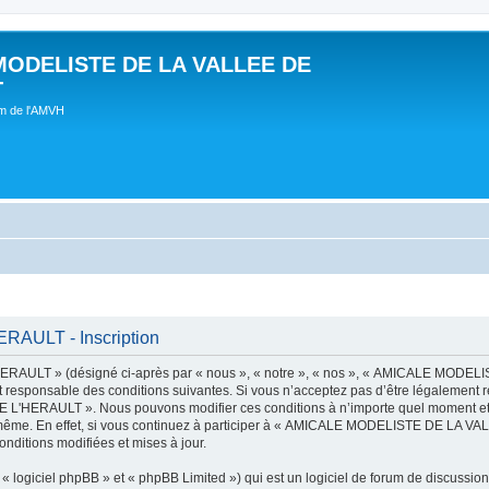
MODELISTE DE LA VALLEE DE
T
um de l'AMVH
AULT - Inscription
AULT » (désigné ci-après par « nous », « notre », « nos », « AMICALE MODE
t responsable des conditions suivantes. Si vous n’acceptez pas d’être légalement r
'HERAULT ». Nous pouvons modifier ces conditions à n’importe quel moment et n
s-même. En effet, si vous continuez à participer à « AMICALE MODELISTE DE LA V
nditions modifiées et mises à jour.
 logiciel phpBB » et « phpBB Limited ») qui est un logiciel de forum de discussio