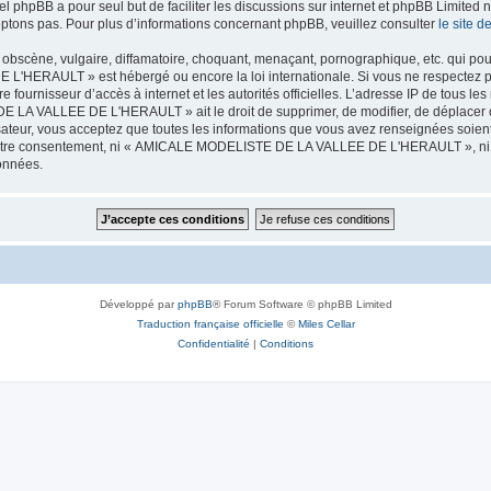
iel phpBB a pour seul but de faciliter les discussions sur internet et phpBB Limit
ptons pas. Pour plus d’informations concernant phpBB, veuillez consulter
le site 
obscène, vulgaire, diffamatoire, choquant, menaçant, pornographique, etc. qui pourr
HERAULT » est hébergé ou encore la loi internationale. Si vous ne respectez p
otre fournisseur d’accès à internet et les autorités officielles. L’adresse IP de tous
 LA VALLEE DE L'HERAULT » ait le droit de supprimer, de modifier, de déplacer ou
isateur, vous acceptez que toutes les informations que vous avez renseignées soie
ans votre consentement, ni « AMICALE MODELISTE DE LA VALLEE DE L'HERAULT », ni
données.
Développé par
phpBB
® Forum Software © phpBB Limited
Traduction française officielle
©
Miles Cellar
Confidentialité
|
Conditions