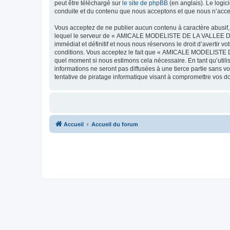
peut être téléchargé sur
le site de phpBB
(en anglais). Le logic
conduite et du contenu que nous acceptons et que nous n’acce
Vous acceptez de ne publier aucun contenu à caractère abusif, 
lequel le serveur de « AMICALE MODELISTE DE LA VALLEE DE L'
immédiat et définitif et nous nous réservons le droit d’avertir v
conditions. Vous acceptez le fait que « AMICALE MODELISTE DE
quel moment si nous estimons cela nécessaire. En tant qu’util
informations ne seront pas diffusées à une tierce partie s
tentative de piratage informatique visant à compromettre vos 
Accueil
Accueil du forum