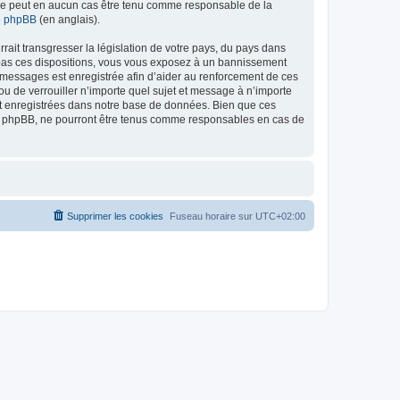
ed ne peut en aucun cas être tenu comme responsable de la
de phpBB
(en anglais).
ait transgresser la législation de votre pays, du pays dans
as ces dispositions, vous vous exposez à un bannissement
 les messages est enregistrée afin d’aider au renforcement de ces
 de verrouiller n’importe quel sujet et message à n’importe
nt enregistrées dans notre base de données. Bien que ces
 phpBB, ne pourront être tenus comme responsables en cas de
Supprimer les cookies
Fuseau horaire sur
UTC+02:00