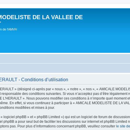
MODELISTE DE LA VALLEE DE
T
um de l'AMVH
LT - Conditions d’utilisation
AULT » (désigné ci-après par « nous », « notre », « nos », « AMICALE MODE
t responsable des conditions suivantes. Si vous n’acceptez pas d’être légalement r
'HERAULT ». Nous pouvons modifier ces conditions à n’importe quel moment et n
s-même. En effet, si vous continuez à participer à « AMICALE MODELISTE DE LA V
nditions modifiées et mises à jour.
 logiciel phpBB » et « phpBB Limited ») qui est un logiciel de forum de discussio
iel phpBB a pour seul but de faciliter les discussions sur internet et phpBB Limit
ptons pas. Pour plus d’informations concernant phpBB, veuillez consulter
le site 