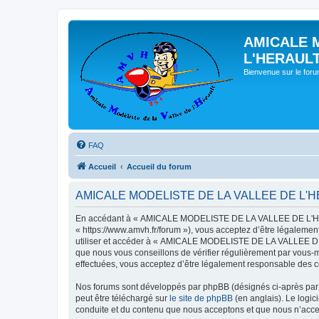
AMICALE 
L'HERAUL
Bienvenue sur le for
FAQ
Accueil
Accueil du forum
AMICALE MODELISTE DE LA VALLEE DE L'HERAU
En accédant à « AMICALE MODELISTE DE LA VALLEE DE L'HER
« https://www.amvh.fr/forum »), vous acceptez d’être légalemen
utiliser et accéder à « AMICALE MODELISTE DE LA VALLEE DE L
que nous vous conseillons de vérifier régulièrement par vou
effectuées, vous acceptez d’être légalement responsable des co
Nos forums sont développés par phpBB (désignés ci-après par «
peut être téléchargé sur
le site de phpBB
(en anglais). Le logic
conduite et du contenu que nous acceptons et que nous n’acce