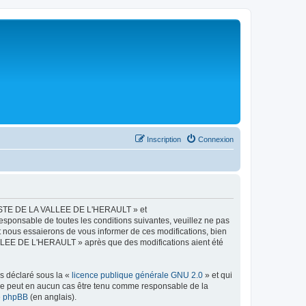
Inscription
Connexion
LISTE DE LA VALLEE DE L'HERAULT » et
esponsable de toutes les conditions suivantes, veuillez ne pas
ous essaierons de vous informer de ces modifications, bien
ALLEE DE L'HERAULT » après que des modifications aient été
ns déclaré sous la «
licence publique générale GNU 2.0
» et qui
ed ne peut en aucun cas être tenu comme responsable de la
de phpBB
(en anglais).