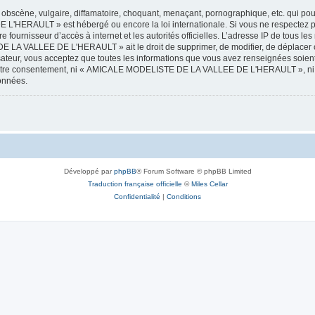
obscène, vulgaire, diffamatoire, choquant, menaçant, pornographique, etc. qui pourr
HERAULT » est hébergé ou encore la loi internationale. Si vous ne respectez p
otre fournisseur d’accès à internet et les autorités officielles. L’adresse IP de tous
 LA VALLEE DE L'HERAULT » ait le droit de supprimer, de modifier, de déplacer ou
isateur, vous acceptez que toutes les informations que vous avez renseignées soie
ans votre consentement, ni « AMICALE MODELISTE DE LA VALLEE DE L'HERAULT », ni
données.
Développé par
phpBB
® Forum Software © phpBB Limited
Traduction française officielle
©
Miles Cellar
Confidentialité
|
Conditions