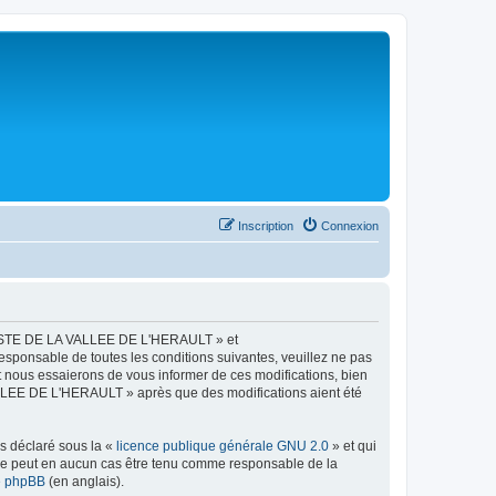
Inscription
Connexion
LISTE DE LA VALLEE DE L'HERAULT » et
esponsable de toutes les conditions suivantes, veuillez ne pas
ous essaierons de vous informer de ces modifications, bien
ALLEE DE L'HERAULT » après que des modifications aient été
ns déclaré sous la «
licence publique générale GNU 2.0
» et qui
ed ne peut en aucun cas être tenu comme responsable de la
de phpBB
(en anglais).