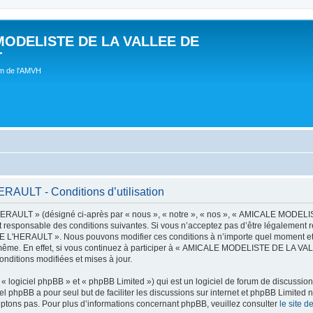
MODELISTE DE LA VALLEE DE
T
um de l'AMVH
LT - Conditions d’utilisation
AULT » (désigné ci-après par « nous », « notre », « nos », « AMICALE MODE
t responsable des conditions suivantes. Si vous n’acceptez pas d’être légalement r
'HERAULT ». Nous pouvons modifier ces conditions à n’importe quel moment et n
s-même. En effet, si vous continuez à participer à « AMICALE MODELISTE DE LA V
nditions modifiées et mises à jour.
 logiciel phpBB » et « phpBB Limited ») qui est un logiciel de forum de discussio
iel phpBB a pour seul but de faciliter les discussions sur internet et phpBB Limit
ptons pas. Pour plus d’informations concernant phpBB, veuillez consulter
le site 