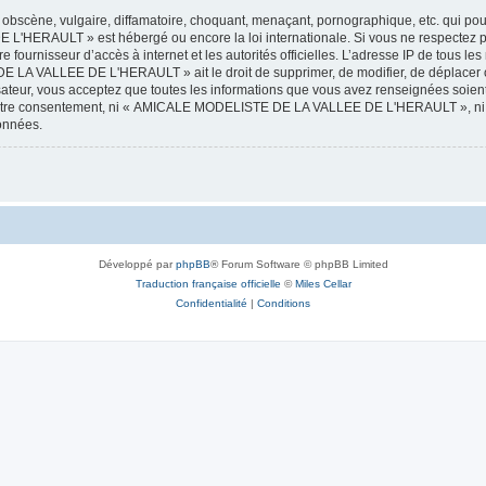
obscène, vulgaire, diffamatoire, choquant, menaçant, pornographique, etc. qui pourr
HERAULT » est hébergé ou encore la loi internationale. Si vous ne respectez p
otre fournisseur d’accès à internet et les autorités officielles. L’adresse IP de tous
 LA VALLEE DE L'HERAULT » ait le droit de supprimer, de modifier, de déplacer ou
isateur, vous acceptez que toutes les informations que vous avez renseignées soie
ans votre consentement, ni « AMICALE MODELISTE DE LA VALLEE DE L'HERAULT », ni
données.
Développé par
phpBB
® Forum Software © phpBB Limited
Traduction française officielle
©
Miles Cellar
Confidentialité
|
Conditions