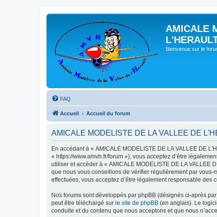
AMICALE 
L'HERAUL
Bienvenue sur le for
FAQ
Accueil
Accueil du forum
AMICALE MODELISTE DE LA VALLEE DE L'HERAU
En accédant à « AMICALE MODELISTE DE LA VALLEE DE L'HER
« https://www.amvh.fr/forum »), vous acceptez d’être légalemen
utiliser et accéder à « AMICALE MODELISTE DE LA VALLEE DE L
que nous vous conseillons de vérifier régulièrement par vou
effectuées, vous acceptez d’être légalement responsable des co
Nos forums sont développés par phpBB (désignés ci-après par «
peut être téléchargé sur
le site de phpBB
(en anglais). Le logic
conduite et du contenu que nous acceptons et que nous n’acce