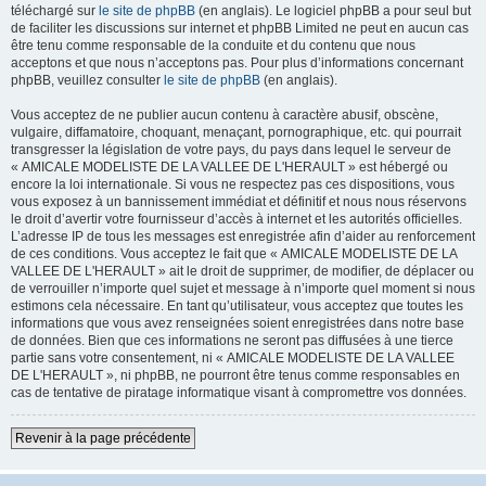
téléchargé sur
le site de phpBB
(en anglais). Le logiciel phpBB a pour seul but
de faciliter les discussions sur internet et phpBB Limited ne peut en aucun cas
être tenu comme responsable de la conduite et du contenu que nous
acceptons et que nous n’acceptons pas. Pour plus d’informations concernant
phpBB, veuillez consulter
le site de phpBB
(en anglais).
Vous acceptez de ne publier aucun contenu à caractère abusif, obscène,
vulgaire, diffamatoire, choquant, menaçant, pornographique, etc. qui pourrait
transgresser la législation de votre pays, du pays dans lequel le serveur de
« AMICALE MODELISTE DE LA VALLEE DE L'HERAULT » est hébergé ou
encore la loi internationale. Si vous ne respectez pas ces dispositions, vous
vous exposez à un bannissement immédiat et définitif et nous nous réservons
le droit d’avertir votre fournisseur d’accès à internet et les autorités officielles.
L’adresse IP de tous les messages est enregistrée afin d’aider au renforcement
de ces conditions. Vous acceptez le fait que « AMICALE MODELISTE DE LA
VALLEE DE L'HERAULT » ait le droit de supprimer, de modifier, de déplacer ou
de verrouiller n’importe quel sujet et message à n’importe quel moment si nous
estimons cela nécessaire. En tant qu’utilisateur, vous acceptez que toutes les
informations que vous avez renseignées soient enregistrées dans notre base
de données. Bien que ces informations ne seront pas diffusées à une tierce
partie sans votre consentement, ni « AMICALE MODELISTE DE LA VALLEE
DE L'HERAULT », ni phpBB, ne pourront être tenus comme responsables en
cas de tentative de piratage informatique visant à compromettre vos données.
Revenir à la page précédente