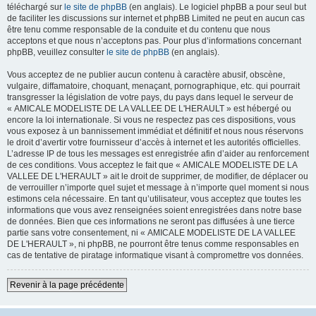
téléchargé sur
le site de phpBB
(en anglais). Le logiciel phpBB a pour seul but
de faciliter les discussions sur internet et phpBB Limited ne peut en aucun cas
être tenu comme responsable de la conduite et du contenu que nous
acceptons et que nous n’acceptons pas. Pour plus d’informations concernant
phpBB, veuillez consulter
le site de phpBB
(en anglais).
Vous acceptez de ne publier aucun contenu à caractère abusif, obscène,
vulgaire, diffamatoire, choquant, menaçant, pornographique, etc. qui pourrait
transgresser la législation de votre pays, du pays dans lequel le serveur de
« AMICALE MODELISTE DE LA VALLEE DE L'HERAULT » est hébergé ou
encore la loi internationale. Si vous ne respectez pas ces dispositions, vous
vous exposez à un bannissement immédiat et définitif et nous nous réservons
le droit d’avertir votre fournisseur d’accès à internet et les autorités officielles.
L’adresse IP de tous les messages est enregistrée afin d’aider au renforcement
de ces conditions. Vous acceptez le fait que « AMICALE MODELISTE DE LA
VALLEE DE L'HERAULT » ait le droit de supprimer, de modifier, de déplacer ou
de verrouiller n’importe quel sujet et message à n’importe quel moment si nous
estimons cela nécessaire. En tant qu’utilisateur, vous acceptez que toutes les
informations que vous avez renseignées soient enregistrées dans notre base
de données. Bien que ces informations ne seront pas diffusées à une tierce
partie sans votre consentement, ni « AMICALE MODELISTE DE LA VALLEE
DE L'HERAULT », ni phpBB, ne pourront être tenus comme responsables en
cas de tentative de piratage informatique visant à compromettre vos données.
Revenir à la page précédente