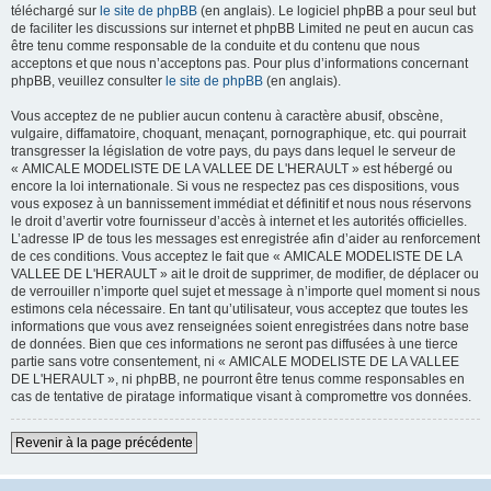
téléchargé sur
le site de phpBB
(en anglais). Le logiciel phpBB a pour seul but
de faciliter les discussions sur internet et phpBB Limited ne peut en aucun cas
être tenu comme responsable de la conduite et du contenu que nous
acceptons et que nous n’acceptons pas. Pour plus d’informations concernant
phpBB, veuillez consulter
le site de phpBB
(en anglais).
Vous acceptez de ne publier aucun contenu à caractère abusif, obscène,
vulgaire, diffamatoire, choquant, menaçant, pornographique, etc. qui pourrait
transgresser la législation de votre pays, du pays dans lequel le serveur de
« AMICALE MODELISTE DE LA VALLEE DE L'HERAULT » est hébergé ou
encore la loi internationale. Si vous ne respectez pas ces dispositions, vous
vous exposez à un bannissement immédiat et définitif et nous nous réservons
le droit d’avertir votre fournisseur d’accès à internet et les autorités officielles.
L’adresse IP de tous les messages est enregistrée afin d’aider au renforcement
de ces conditions. Vous acceptez le fait que « AMICALE MODELISTE DE LA
VALLEE DE L'HERAULT » ait le droit de supprimer, de modifier, de déplacer ou
de verrouiller n’importe quel sujet et message à n’importe quel moment si nous
estimons cela nécessaire. En tant qu’utilisateur, vous acceptez que toutes les
informations que vous avez renseignées soient enregistrées dans notre base
de données. Bien que ces informations ne seront pas diffusées à une tierce
partie sans votre consentement, ni « AMICALE MODELISTE DE LA VALLEE
DE L'HERAULT », ni phpBB, ne pourront être tenus comme responsables en
cas de tentative de piratage informatique visant à compromettre vos données.
Revenir à la page précédente