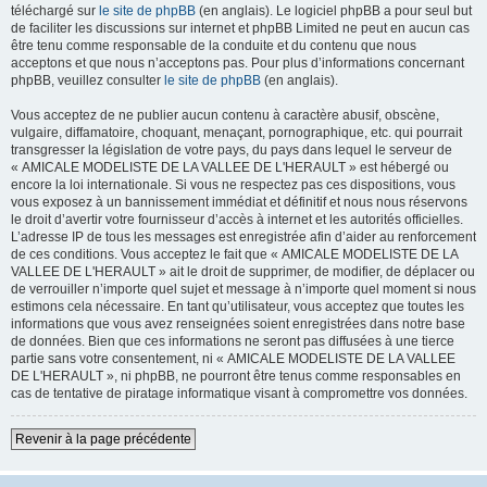
téléchargé sur
le site de phpBB
(en anglais). Le logiciel phpBB a pour seul but
de faciliter les discussions sur internet et phpBB Limited ne peut en aucun cas
être tenu comme responsable de la conduite et du contenu que nous
acceptons et que nous n’acceptons pas. Pour plus d’informations concernant
phpBB, veuillez consulter
le site de phpBB
(en anglais).
Vous acceptez de ne publier aucun contenu à caractère abusif, obscène,
vulgaire, diffamatoire, choquant, menaçant, pornographique, etc. qui pourrait
transgresser la législation de votre pays, du pays dans lequel le serveur de
« AMICALE MODELISTE DE LA VALLEE DE L'HERAULT » est hébergé ou
encore la loi internationale. Si vous ne respectez pas ces dispositions, vous
vous exposez à un bannissement immédiat et définitif et nous nous réservons
le droit d’avertir votre fournisseur d’accès à internet et les autorités officielles.
L’adresse IP de tous les messages est enregistrée afin d’aider au renforcement
de ces conditions. Vous acceptez le fait que « AMICALE MODELISTE DE LA
VALLEE DE L'HERAULT » ait le droit de supprimer, de modifier, de déplacer ou
de verrouiller n’importe quel sujet et message à n’importe quel moment si nous
estimons cela nécessaire. En tant qu’utilisateur, vous acceptez que toutes les
informations que vous avez renseignées soient enregistrées dans notre base
de données. Bien que ces informations ne seront pas diffusées à une tierce
partie sans votre consentement, ni « AMICALE MODELISTE DE LA VALLEE
DE L'HERAULT », ni phpBB, ne pourront être tenus comme responsables en
cas de tentative de piratage informatique visant à compromettre vos données.
Revenir à la page précédente