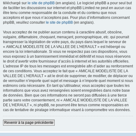
téléchargé sur
le site de phpBB
(en anglais). Le logiciel phpBB a pour seul but
de faciliter les discussions sur internet et phpBB Limited ne peut en aucun cas
être tenu comme responsable de la conduite et du contenu que nous
acceptons et que nous n’acceptons pas. Pour plus d’informations concernant
phpBB, veuillez consulter
le site de phpBB
(en anglais).
Vous acceptez de ne publier aucun contenu à caractère abusif, obscène,
vulgaire, diffamatoire, choquant, menaçant, pornographique, etc. qui pourrait
transgresser la législation de votre pays, du pays dans lequel le serveur de
« AMICALE MODELISTE DE LA VALLEE DE L'HERAULT » est hébergé ou
encore la loi internationale. Si vous ne respectez pas ces dispositions, vous
vous exposez à un bannissement immédiat et définitif et nous nous réservons
le droit d’avertir votre fournisseur d’accès à internet et les autorités officielles.
L’adresse IP de tous les messages est enregistrée afin d’aider au renforcement
de ces conditions. Vous acceptez le fait que « AMICALE MODELISTE DE LA
VALLEE DE L'HERAULT » ait le droit de supprimer, de modifier, de déplacer ou
de verrouiller n’importe quel sujet et message à n’importe quel moment si nous
estimons cela nécessaire. En tant qu’utilisateur, vous acceptez que toutes les
informations que vous avez renseignées soient enregistrées dans notre base
de données. Bien que ces informations ne seront pas diffusées à une tierce
partie sans votre consentement, ni « AMICALE MODELISTE DE LA VALLEE
DE L'HERAULT », ni phpBB, ne pourront être tenus comme responsables en
cas de tentative de piratage informatique visant à compromettre vos données.
Revenir à la page précédente