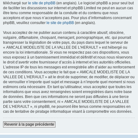
téléchargé sur
le site de phpBB
(en anglais). Le logiciel phpBB a pour seul but
de faciliter les discussions sur internet et phpBB Limited ne peut en aucun cas
être tenu comme responsable de la conduite et du contenu que nous
acceptons et que nous n’acceptons pas. Pour plus d’informations concernant
phpBB, veuillez consulter
le site de phpBB
(en anglais).
Vous acceptez de ne publier aucun contenu à caractère abusif, obscène,
vulgaire, diffamatoire, choquant, menaçant, pornographique, etc. qui pourrait
transgresser la législation de votre pays, du pays dans lequel le serveur de
« AMICALE MODELISTE DE LA VALLEE DE L'HERAULT » est hébergé ou
encore la loi internationale. Si vous ne respectez pas ces dispositions, vous
vous exposez à un bannissement immédiat et définitif et nous nous réservons
le droit d’avertir votre fournisseur d’accès à internet et les autorités officielles.
L’adresse IP de tous les messages est enregistrée afin d’aider au renforcement
de ces conditions. Vous acceptez le fait que « AMICALE MODELISTE DE LA
VALLEE DE L'HERAULT » ait le droit de supprimer, de modifier, de déplacer ou
de verrouiller n’importe quel sujet et message à n’importe quel moment si nous
estimons cela nécessaire. En tant qu’utilisateur, vous acceptez que toutes les
informations que vous avez renseignées soient enregistrées dans notre base
de données. Bien que ces informations ne seront pas diffusées à une tierce
partie sans votre consentement, ni « AMICALE MODELISTE DE LA VALLEE
DE L'HERAULT », ni phpBB, ne pourront être tenus comme responsables en
cas de tentative de piratage informatique visant à compromettre vos données.
Revenir à la page précédente