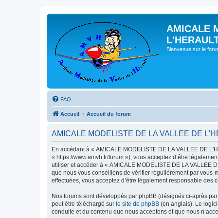
AMICALE 
L'HERAUL
Bienvenue sur le for
FAQ
Accueil
Accueil du forum
AMICALE MODELISTE DE LA VALLEE DE L'HERAU
En accédant à « AMICALE MODELISTE DE LA VALLEE DE L'HER
« https://www.amvh.fr/forum »), vous acceptez d’être légalemen
utiliser et accéder à « AMICALE MODELISTE DE LA VALLEE DE L
que nous vous conseillons de vérifier régulièrement par vou
effectuées, vous acceptez d’être légalement responsable des co
Nos forums sont développés par phpBB (désignés ci-après par «
peut être téléchargé sur
le site de phpBB
(en anglais). Le logic
conduite et du contenu que nous acceptons et que nous n’acce