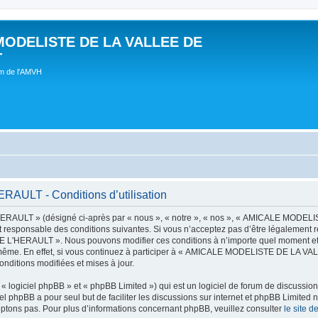
MODELISTE DE LA VALLEE DE
T
um de l'AMVH
LT - Conditions d’utilisation
AULT » (désigné ci-après par « nous », « notre », « nos », « AMICALE MODE
t responsable des conditions suivantes. Si vous n’acceptez pas d’être légalement r
'HERAULT ». Nous pouvons modifier ces conditions à n’importe quel moment et n
s-même. En effet, si vous continuez à participer à « AMICALE MODELISTE DE LA V
nditions modifiées et mises à jour.
 logiciel phpBB » et « phpBB Limited ») qui est un logiciel de forum de discussio
iel phpBB a pour seul but de faciliter les discussions sur internet et phpBB Limit
ptons pas. Pour plus d’informations concernant phpBB, veuillez consulter
le site 