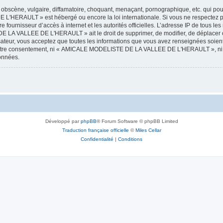
obscène, vulgaire, diffamatoire, choquant, menaçant, pornographique, etc. qui pourr
HERAULT » est hébergé ou encore la loi internationale. Si vous ne respectez p
otre fournisseur d’accès à internet et les autorités officielles. L’adresse IP de tous
 LA VALLEE DE L'HERAULT » ait le droit de supprimer, de modifier, de déplacer ou
isateur, vous acceptez que toutes les informations que vous avez renseignées soie
ans votre consentement, ni « AMICALE MODELISTE DE LA VALLEE DE L'HERAULT », ni
données.
Développé par
phpBB
® Forum Software © phpBB Limited
Traduction française officielle
©
Miles Cellar
Confidentialité
|
Conditions