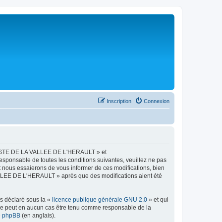
Inscription
Connexion
LISTE DE LA VALLEE DE L'HERAULT » et
esponsable de toutes les conditions suivantes, veuillez ne pas
ous essaierons de vous informer de ces modifications, bien
ALLEE DE L'HERAULT » après que des modifications aient été
ns déclaré sous la «
licence publique générale GNU 2.0
» et qui
ed ne peut en aucun cas être tenu comme responsable de la
de phpBB
(en anglais).