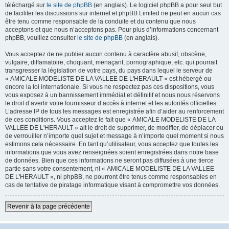
téléchargé sur
le site de phpBB
(en anglais). Le logiciel phpBB a pour seul but
de faciliter les discussions sur internet et phpBB Limited ne peut en aucun cas
être tenu comme responsable de la conduite et du contenu que nous
acceptons et que nous n’acceptons pas. Pour plus d’informations concernant
phpBB, veuillez consulter
le site de phpBB
(en anglais).
Vous acceptez de ne publier aucun contenu à caractère abusif, obscène,
vulgaire, diffamatoire, choquant, menaçant, pornographique, etc. qui pourrait
transgresser la législation de votre pays, du pays dans lequel le serveur de
« AMICALE MODELISTE DE LA VALLEE DE L'HERAULT » est hébergé ou
encore la loi internationale. Si vous ne respectez pas ces dispositions, vous
vous exposez à un bannissement immédiat et définitif et nous nous réservons
le droit d’avertir votre fournisseur d’accès à internet et les autorités officielles.
L’adresse IP de tous les messages est enregistrée afin d’aider au renforcement
de ces conditions. Vous acceptez le fait que « AMICALE MODELISTE DE LA
VALLEE DE L'HERAULT » ait le droit de supprimer, de modifier, de déplacer ou
de verrouiller n’importe quel sujet et message à n’importe quel moment si nous
estimons cela nécessaire. En tant qu’utilisateur, vous acceptez que toutes les
informations que vous avez renseignées soient enregistrées dans notre base
de données. Bien que ces informations ne seront pas diffusées à une tierce
partie sans votre consentement, ni « AMICALE MODELISTE DE LA VALLEE
DE L'HERAULT », ni phpBB, ne pourront être tenus comme responsables en
cas de tentative de piratage informatique visant à compromettre vos données.
Revenir à la page précédente